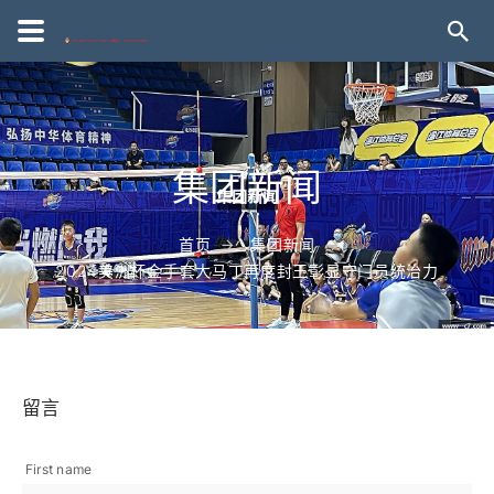
集团新闻
首页
集团新闻
2024美洲杯金手套大马丁再度封王彰显守门员统治力
留言
First name