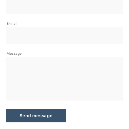
E-mail
Message
Send message