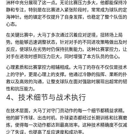
洲杯中充分展现了这一点。无论比赛压力多大，他都能保持冷
静和专注，特别是在比赛进入紧张阶段时，常常成为球队的定
海神针。他的镇定不仅提升了自身发挥，也稳定了整个队伍的
心态。
在关键比赛中，大马丁多次通过沉着应对逆境，扭转场上局
势。他能够迅速调整状态，针对对手的不同进攻策略做出及时
反应，使球队在劣势时仍保持抗衡能力。这种比赛掌控力，让
对手在进攻时感到压力巨大，同时增强了本方队员的信心。
心理素质和比赛掌控力相辅相成。大马丁的存在不仅仅是技术
上的守护，更是心理上的支撑。他通过冷静的指挥、果断的扑
救以及高效的沟通，让整支球队在面对强敌时展现出超常的韧
性和抗压能力。
4、技术细节与战术执行
在技术层面，大马丁对守门员动作的每一个细节都精益求精。
他的脚下传球、出击时机、扑球姿态都经过长期训练和比赛磨
炼，使得每一次动作都达到最高效率。这种技术精确度不仅减
少了失误，也提高了反应速度和成功率。