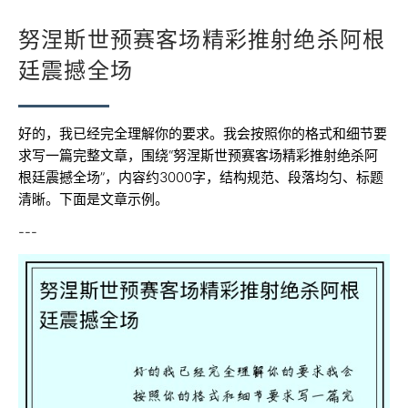
努涅斯世预赛客场精彩推射绝杀阿根
廷震撼全场
好的，我已经完全理解你的要求。我会按照你的格式和细节要
求写一篇完整文章，围绕“努涅斯世预赛客场精彩推射绝杀阿
根廷震撼全场”，内容约3000字，结构规范、段落均匀、标题
清晰。下面是文章示例。
---