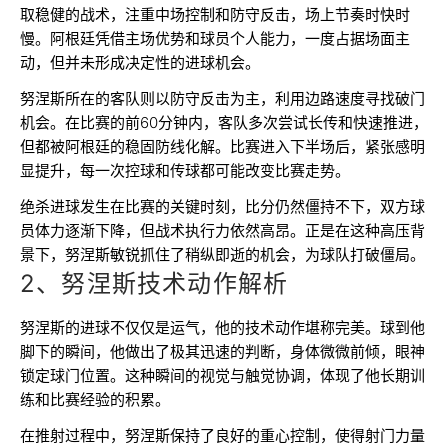
取稳健的战术，注重中场控制和防守反击，场上节奏时快时
慢。阿根廷凭借主场优势和球员个人能力，一度占据场面主
动，但并未形成决定性的进球机会。
努涅斯所在的客队则以防守反击为主，利用边路速度寻找破门
机会。在比赛的前60分钟内，客队多次尝试长传和快速推进，
但都被阿根廷的稳固防线化解。比赛进入下半场后，紧张感明
显提升，每一次控球和传球都可能改变比赛走势。
绝杀进球发生在比赛的关键时刻，比分仍然僵持不下，双方球
员体力逐渐下降，但战术执行力依然高昂。正是在这种高压背
景下，努涅斯敏锐抓住了稍纵即逝的机会，为球队打破僵局。
2、努涅斯技术动作解析
努涅斯的进球不仅仅是运气，他的技术动作堪称完美。球到他
脚下的瞬间，他做出了极其迅速的判断，身体微微前倾，眼神
锁定球门位置。这种瞬间的视觉与触觉协调，体现了他长期训
练和比赛经验的积累。
在推射过程中，努涅斯保持了良好的重心控制，使得射门力量