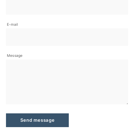
E-mail
Message
Send message