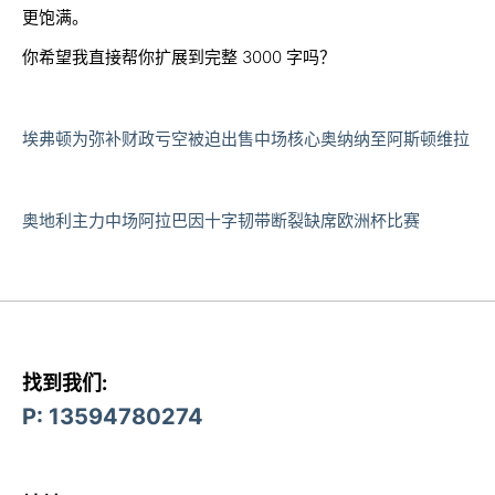
更饱满。
你希望我直接帮你扩展到完整 3000 字吗？
埃弗顿为弥补财政亏空被迫出售中场核心奥纳纳至阿斯顿维拉
奥地利主力中场阿拉巴因十字韧带断裂缺席欧洲杯比赛
找到我们:
P: 13594780274