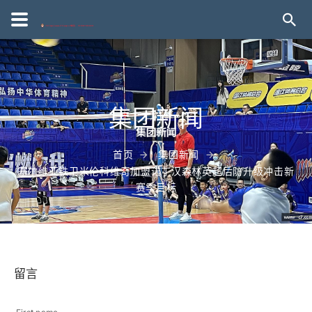
集团新闻
首页
集团新闻
塞尔维亚铁卫米伦科维奇加盟诺丁汉森林英超后防升级冲击新
赛季目标
留言