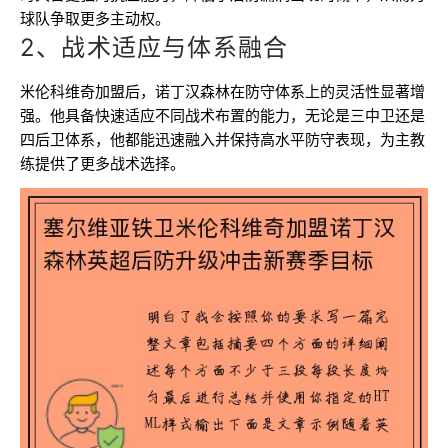
球队争取更多主动权。
2、战术适应与体系融合
米伦科维奇加盟后，诺丁汉森林在防守体系上的灵活性显著增
强。他具备快速适应不同战术布置的能力，无论是三中卫还是
四后卫体系，他都能迅速融入并保持高水平防守表现，为主教
练提供了更多战术选择。