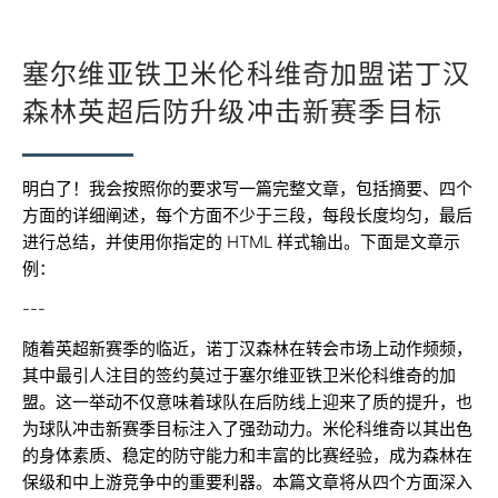
塞尔维亚铁卫米伦科维奇加盟诺丁汉
森林英超后防升级冲击新赛季目标
明白了！我会按照你的要求写一篇完整文章，包括摘要、四个
方面的详细阐述，每个方面不少于三段，每段长度均匀，最后
进行总结，并使用你指定的 HTML 样式输出。下面是文章示
例：
---
随着英超新赛季的临近，诺丁汉森林在转会市场上动作频频，
其中最引人注目的签约莫过于塞尔维亚铁卫米伦科维奇的加
盟。这一举动不仅意味着球队在后防线上迎来了质的提升，也
为球队冲击新赛季目标注入了强劲动力。米伦科维奇以其出色
的身体素质、稳定的防守能力和丰富的比赛经验，成为森林在
保级和中上游竞争中的重要利器。本篇文章将从四个方面深入