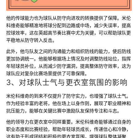
他的传球能力也为球队从防守向进攻的转换提供了保障。米伦
科维奇能够精准地将球分配到边路或中场，减少失误率，提高
控球效率，这在英超高节奏比赛中尤为关键，可以帮助球队更
平稳地从防守转入反击。
此外，他与队友之间的沟通能力和组织防线的能力，使后防线
更加协调统一。他能够根据场上情况及时调整防线站位，指挥
年轻球员补位，从而减少防守漏洞，提高整体防守效率，这为
球队应对复杂比赛场景提供了可靠保障。
3、对球队士气与更衣室氛围的影响
米伦科维奇的到来不仅提升了防守实力，也增强了球队士气。
作为经验丰富的老将，他在场上以身作则，展现了职业精神和
抗压能力，能够在关键比赛中激励队友保持专注和斗志。
他的领导力在更衣室中同样重要。米伦科维奇能够通过自身的
职业态度和比赛经验，帮助年轻球员成长，传递信心和冷静，
这有助于形成团结和积极的更衣室氛围，增强球队整体凝聚