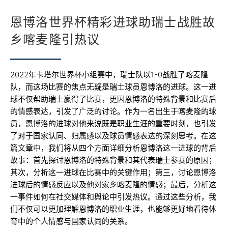
恩博洛世界杯精彩进球助瑞士战胜故
乡喀麦隆引热议
2022年卡塔尔世界杯小组赛中，瑞士队以1-0战胜了喀麦隆
队，而这场比赛的焦点无疑是瑞士球员恩博洛的进球。这一进
球不仅帮助瑞士赢得了比赛，更因恩博洛的特殊背景和比赛后
的情感表达，引发了广泛的讨论。作为一名出生于喀麦隆的球
员，恩博洛的进球对他来说既是职业生涯的重要时刻，也引发
了对于国家认同、归属感以及球员情感表达的深刻思考。在这
篇文章中，我们将从四个方面详细分析恩博洛这一进球的背后
故事：首先探讨恩博洛的特殊背景和其代表瑞士参赛的原因；
其次，分析这一进球在比赛中的关键作用；第三，讨论恩博洛
进球后的情感反应以及他对家乡喀麦隆的情感；最后，分析这
一事件如何在社交媒体和舆论中引发热议。通过这些分析，我
们不仅可以更加理解恩博洛的职业生涯，也能够更好地看待体
育中的个人情感与国家认同的关系。