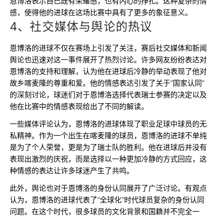
恩博洛表示自己既有荣耀感，也有内心的挣扎。这种复杂的情
感，使得他的进球在这场比赛中具有了更多的象征意义。
4、社交媒体与舆论的热议
恩博洛的进球不仅在赛场上引发了关注，赛后社交媒体和新闻
舆论也迅速对这一事件展开了热烈讨论。许多网友纷纷表达对
恩博洛的支持和理解，认为他在进球后冷静的举动表现了他对
故乡喀麦隆的尊重和爱。他的情感表达引发了关于“国家认同”
的深刻讨论，球迷们对于恩博洛选择代表瑞士参赛的决定以及
他在比赛中的情感表现给出了不同的解读。
一些媒体评论认为，恩博洛的进球体现了职业足球中球员的无
私精神。作为一个出生在喀麦隆的球员，恩博洛的进球不单纯
是为了个人荣誉，更是为了瑞士队的胜利。他在进球后并没有
表现出激烈的庆祝，而是选择以一种更加冷静的方式回应，这
种情感的表达让许多球迷产生了共鸣。
此外，舆论也对于恩博洛的身份认同展开了广泛讨论。有观点
认为，恩博洛的进球代表了“全球化”时代球员复杂的身份认同
问题。在这个时代，很多球员的文化背景和国籍并不完全一