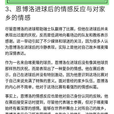
3、恩博洛进球后的情感反应与对家
乡的情感
尽管恩博洛的进球帮助瑞士队赢得了比赛，但他在进球后并未
表现出过度的庆祝，反而是低调地向着场边的队友和教练表示
感谢。这一举动引起了不少媒体和球迷的关注，因为很多人认
为恩博洛在进球后的冷静表现，实际上是他对自己故乡喀麦隆
的深情表达。
作为一名来自喀麦隆的球员，恩博洛在进球后没有像其他球员
那样热烈庆祝，而是表现出了一种复杂的情感。他在赛后表
示，自己在进球后并没有特别激动，因为他意识到这场比赛对
于自己来说充满了特殊的意义。面对曾经的家乡队伍，恩博洛
的内心并不简单，他对于这场比赛有着强烈的情感纠葛。
事实上，恩博洛的情感反应也是他对自己身份认同的反映。他
在赛后接受采访时提到，尽管他代表瑞士参赛，但对于喀麦隆
始终有着深厚的感情。能够在世界杯舞台上对阵自己的故乡，