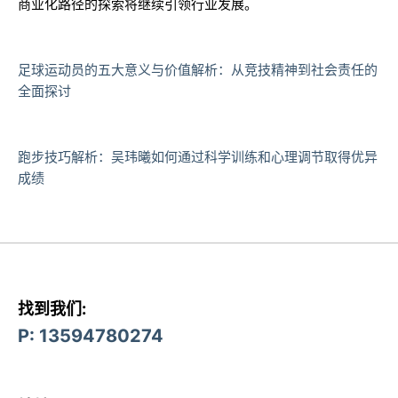
商业化路径的探索将继续引领行业发展。
足球运动员的五大意义与价值解析：从竞技精神到社会责任的
全面探讨
跑步技巧解析：吴玮曦如何通过科学训练和心理调节取得优异
成绩
找到我们:
P: 13594780274