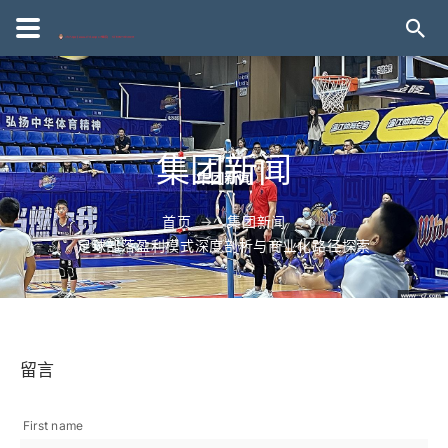
集团新闻
首页
集团新闻
足球部落盈利模式深度剖析与商业化路径探索
留言
First name