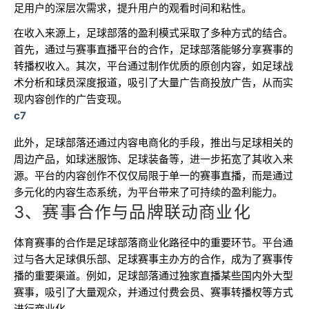
足用户的深层次需求，提升用户的观看时间和粘性。
在收入来源上，足球部落的盈利模式采取了多种方式的结合。
首先，通过与赛事直播平台的合作，足球部落能够分享赛事的
转播权收入。其次，平台通过制作优质的原创内容，如足球战
术分析和球员深度报道，吸引了大量广告商投放广告，从而实
现内容创作的广告变现。
c7
此外，足球部落还通过内容电商化的手段，推出与足球相关的
周边产品，如球迷服饰、足球装备等，进一步拓宽了其收入来
源。平台的内容创作不仅仅局限于单一的赛事直播，而是通过
多元化的内容生态系统，为平台带来了可持续的盈利能力。
3、赛事合作与品牌联动商业化
体育赛事的合作是足球部落商业化路径中的重要环节。平台通
过与各大足球俱乐部、足球赛事主办方的合作，成为了赛事传
播的重要渠道。例如，足球部落通过独家直播某些国内外大型
赛事，吸引了大量观众，并通过付费会员、赛事转播权等方式
进行商业化。