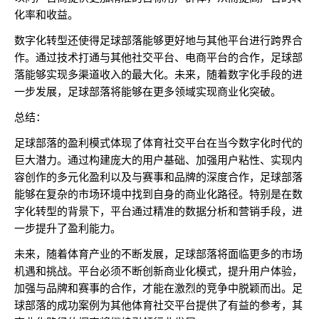
化率和收益。
数字化转型还使得足球部落能够更好地与其他平台进行跨界合
作。通过技术打通与其他社交平台、电商平台的合作，足球部
落能够实现多渠道收入的最大化。未来，随着数字化手段的进
一步发展，足球部落将能够在更多领域实现商业化突破。
总结：
足球部落的盈利模式体现了体育社交平台在当今数字化时代的
巨大潜力。通过构建庞大的用户基础、加强用户粘性、实现内
容创作的多元化盈利以及与赛事和品牌的深度合作，足球部落
能够在复杂的市场环境中找到自身的商业化路径。特别是在数
字化转型的背景下，平台通过精准的数据分析和营销手段，进
一步提升了盈利能力。
未来，随着体育产业的不断发展，足球部落将面临更多的市场
机遇和挑战。平台必须不断创新商业化模式，提升用户体验，
加强与品牌和赛事的合作，才能在激烈的竞争中脱颖而出。足
球部落的成功案例为其他体育社交平台提供了有益的参考，其