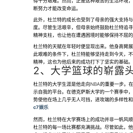
得十分艰难。然而，正是这种艰苦的生活环境，
断努力才能改变命运。
此外，杜兰特的成长也受到了母亲的强大支持与
度。尽管生活艰辛，但母亲始终鼓励杜兰特追寻
精神支柱，也让他在遭遇困境时能够保持不屈的
杜兰特的天赋在年轻时便显现出来。他身高臂展
此艰难的条件下，杜兰特能够坚持走到今天，不
精神，这也为他后来的成功打下了坚实的基础。
2、大学篮球的崭露
杜兰特的大学生涯是他走向NBA的重要一步。
示自我的平台。在德克萨斯大学的一个赛季中，
势使他在场上几乎无人可挡，进攻端的多样性和
c7娱乐
然而，杜兰特在大学赛场上的成功并非一帆风顺
杜兰特的每一场比赛都充满挑战。尽管如此，他