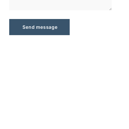
S
e
n
d
m
e
s
s
a
g
e
Send message