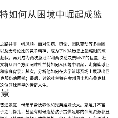
兰特如何从困境中崛起成篮
之路并非一帆风顺。面对伤病、舆论、团队变动等多重困
以及无与伦比的竞争精神，成为了NBA历史上最耀眼的球
经起伏，再到成为两次总冠军和两次总决赛MVP的巨星，杜
文将从四个方面阐述杜兰特如何从困境中崛起，走向篮球巨
和家庭背景；其次，分析他如何在大学篮球赛场上展现出巨
何克服伤病困扰；最后，讨论杜兰特在金州勇士和布鲁克林
这位篮球巨星的传奇人生。
背景
普通家庭，母亲单身抚养他和兄弟姐妹长大。家境并不富
子之间挣扎，甚至有时候连给孩子提供足够的训练资源都显