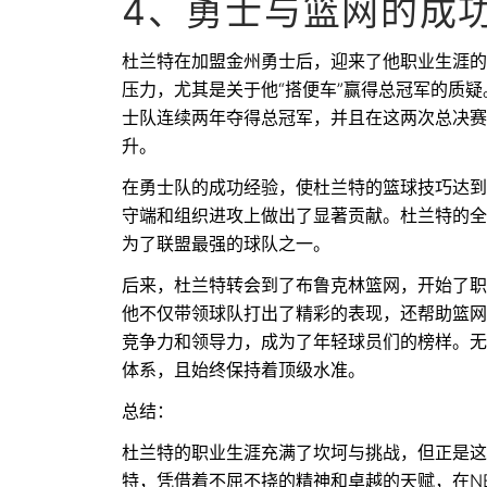
4、勇士与篮网的成
杜兰特在加盟金州勇士后，迎来了他职业生涯的
压力，尤其是关于他“搭便车”赢得总冠军的质
士队连续两年夺得总冠军，并且在这两次总决赛
升。
在勇士队的成功经验，使杜兰特的篮球技巧达到
守端和组织进攻上做出了显著贡献。杜兰特的全
为了联盟最强的球队之一。
后来，杜兰特转会到了布鲁克林篮网，开始了职
他不仅带领球队打出了精彩的表现，还帮助篮网
竞争力和领导力，成为了年轻球员们的榜样。无
体系，且始终保持着顶级水准。
总结：
杜兰特的职业生涯充满了坎坷与挑战，但正是这
特，凭借着不屈不挠的精神和卓越的天赋，在N