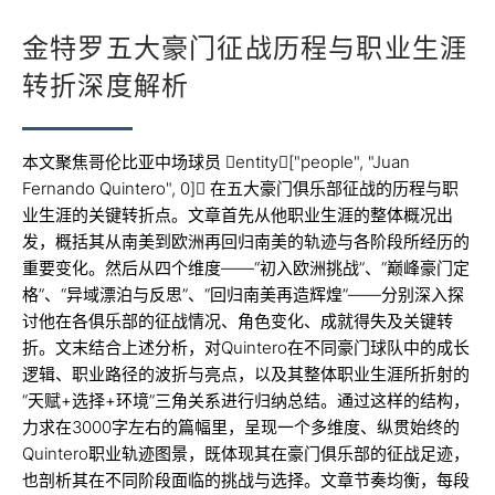
金特罗五大豪门征战历程与职业生涯
转折深度解析
本文聚焦哥伦比亚中场球员 entity["people", "Juan
Fernando Quintero", 0] 在五大豪门俱乐部征战的历程与职
业生涯的关键转折点。文章首先从他职业生涯的整体概况出
发，概括其从南美到欧洲再回归南美的轨迹与各阶段所经历的
重要变化。然后从四个维度——“初入欧洲挑战”、“巅峰豪门定
格”、“异域漂泊与反思”、“回归南美再造辉煌”——分别深入探
讨他在各俱乐部的征战情况、角色变化、成就得失及关键转
折。文末结合上述分析，对Quintero在不同豪门球队中的成长
逻辑、职业路径的波折与亮点，以及其整体职业生涯所折射的
“天赋+选择+环境”三角关系进行归纳总结。通过这样的结构，
力求在3000字左右的篇幅里，呈现一个多维度、纵贯始终的
Quintero职业轨迹图景，既体现其在豪门俱乐部的征战足迹，
也剖析其在不同阶段面临的挑战与选择。文章节奏均衡，每段