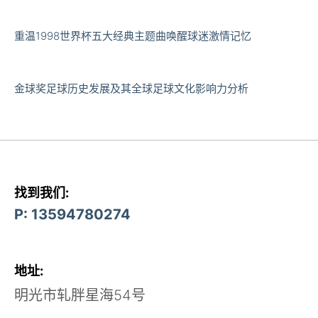
重温1998世界杯五大经典主题曲唤醒球迷激情记忆
金球奖足球历史发展及其全球足球文化影响力分析
找到我们:
P: 13594780274
地址:
明光市轧胖星海54号