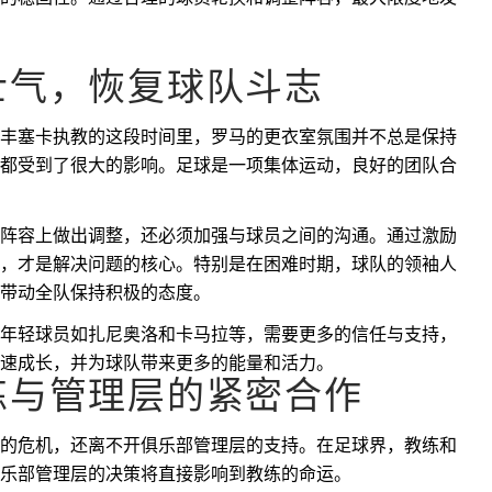
士气，恢复球队斗志
丰塞卡执教的这段时间里，罗马的更衣室氛围并不总是保持
都受到了很大的影响。足球是一项集体运动，良好的团队合
阵容上做出调整，还必须加强与球员之间的沟通。通过激励
，才是解决问题的核心。特别是在困难时期，球队的领袖人
带动全队保持积极的态度。
年轻球员如扎尼奥洛和卡马拉等，需要更多的信任与支持，
速成长，并为球队带来更多的能量和活力。
练与管理层的紧密合作
的危机，还离不开俱乐部管理层的支持。在足球界，教练和
乐部管理层的决策将直接影响到教练的命运。