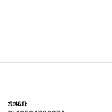
找到我们: