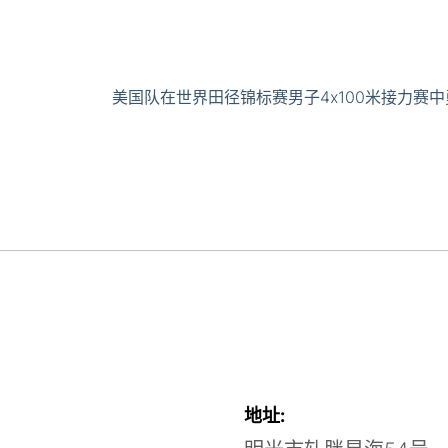
美国队在世界田径锦标赛男子4x100米接力赛
地址: