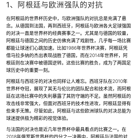
1、阿根廷与欧洲强队的对抗
在阿根廷的世界杯历史中，与欧洲强队的对抗总是充满了悬
念。从德国到法国，再到西班牙，阿根廷与欧洲各大足球强国
的对决一直是世界杯的经典赛事之一。尤其是与德国的较量，
阿根廷与德国之间的历史仿佛充满了戏剧性，几乎每一场比赛
都能让球迷们心跳加速。比如1986年世界杯决赛，阿根廷凭
借马拉多纳的杰出表现战胜了德国，而在2014年世界杯，阿
根廷则在决赛中被德国逆转。这些比赛的胜负，成为了两国足
球历史中的重要一刻。
阿根廷与西班牙的对决也同样让人难忘。西班牙队在2010年
世界杯夺冠，展现了其无与伦比的团队配合和技术流，而阿根
廷在这场比赛中的失利暴露了其防守端的不足。虽然阿根廷的
攻击线非常强大，但面对西班牙的技术性进攻，阿根廷显得有
些束手无策。尽管如此，阿根廷与这些欧洲球队的对决总能为
球迷提供极为精彩的视觉体验。
与法国的对决也是近几年世界杯中最具看点的比赛之一。在
2018年俄罗斯世界杯的四分之一决赛中，阿根廷与法国的对