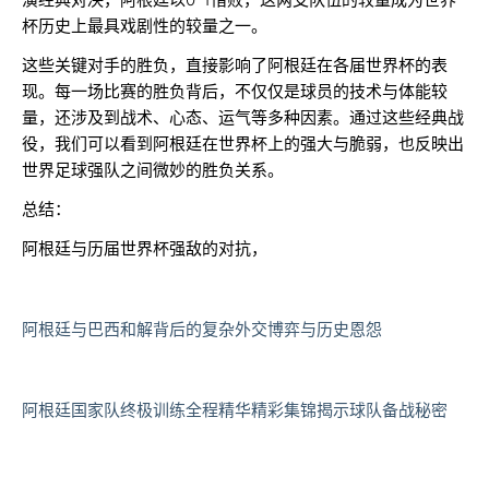
杯历史上最具戏剧性的较量之一。
这些关键对手的胜负，直接影响了阿根廷在各届世界杯的表
现。每一场比赛的胜负背后，不仅仅是球员的技术与体能较
量，还涉及到战术、心态、运气等多种因素。通过这些经典战
役，我们可以看到阿根廷在世界杯上的强大与脆弱，也反映出
世界足球强队之间微妙的胜负关系。
总结：
阿根廷与历届世界杯强敌的对抗，
阿根廷与巴西和解背后的复杂外交博弈与历史恩怨
阿根廷国家队终极训练全程精华精彩集锦揭示球队备战秘密