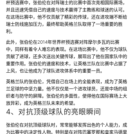
杯预选赛中，张伯伦在对阵瑞士的比赛中首次亮相国际赛场，
并且迅速凭借自己的速度与技术赢得了主教练和球迷的认可。
在这场比赛中，他不仅贡献了精彩的传球，还在进攻端不断给
瑞士防线施加压力，最终帮助英格兰队取得了一场重要的胜
利。
此外，张伯伦在2014年世界杯预选赛对阵摩尔多瓦的比赛
中，同样有着令人难忘的表现。在这场比赛中，他不仅为球队
贡献了进球，还多次送出关键传球，展现出了他在国家队中的
重要作用。张伯伦的速度和技术，让英格兰队在比赛中占据了
上风，也让他成为了球队进攻体系中的重要一员。
英格兰队的张伯伦，凭借自己在场上的全能表现，成为了英格
兰足球的中坚力量。他不仅仅是一个进攻球员，还是中场的组
织者与防守的屏障。张伯伦的多面性，使得他在国际赛场上大
放异彩，成为英格兰队未来的希望。
4、对抗顶级球队的亮眼瞬间
张伯伦在对抗顶级球队时，常常能够发挥出色的个人能力，成
为比赛中的决定性人物。特别是在对阵巴塞罗那和皇家马德里