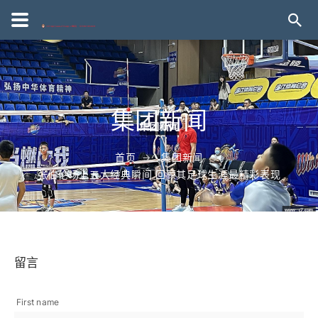
集团新闻
首页
集团新闻
张伯伦场上五大经典瞬间 回顾其足球生涯最精彩表现
留言
First name