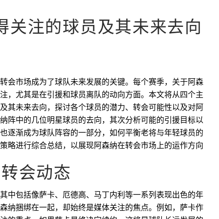
得关注的球员及其未来去向
转会市场成为了球队未来发展的关键。每个赛季，关于阿森
注，尤其是在引援和球员离队的动向方面。本文将从四个主
及其未来去向，探讨各个球员的潜力、转会可能性以及对阿
纳阵中的几位明星球员的去向，其次分析可能的引援目标以
也逐渐成为球队阵容的一部分，如何平衡老将与年轻球员的
策略进行综合总结，以展现阿森纳在转会市场上的运作方向
的转会动态
其中包括像萨卡、厄德高、马丁内利等一系列表现出色的年
森纳捆绑在一起，却始终是媒体关注的焦点。例如，萨卡作