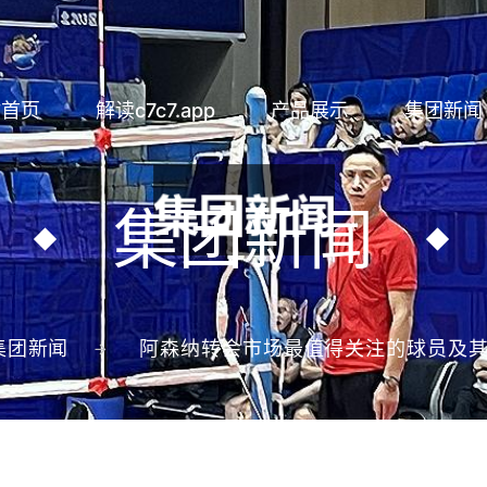
站首页
解读c7c7.app
产品展示
集团新闻
集团新闻
集团新闻
阿森纳转会市场最值得关注的球员及