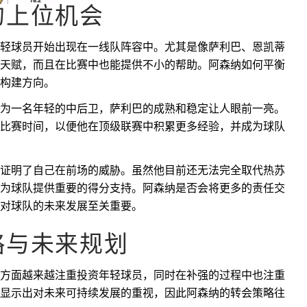
的上位机会
轻球员开始出现在一线队阵容中。尤其是像萨利巴、恩凯蒂
天赋，而且在比赛中也能提供不小的帮助。阿森纳如何平衡
构建方向。
为一名年轻的中后卫，萨利巴的成熟和稳定让人眼前一亮。
比赛时间，以便他在顶级联赛中积累更多经验，并成为球队
证明了自己在前场的威胁。虽然他目前还无法完全取代热苏
为球队提供重要的得分支持。阿森纳是否会将更多的责任交
对球队的未来发展至关重要。
略与未来规划
方面越来越注重投资年轻球员，同时在补强的过程中也注重
显示出对未来可持续发展的重视，因此阿森纳的转会策略往