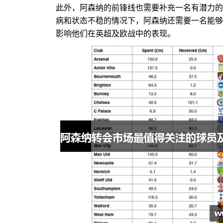
此外，阿森纳的前锋线也需要补充一名有潜力的
病和状态不稳的情况下，阿森纳还需要一名能够
影响他们在英超及欧战中的表现。