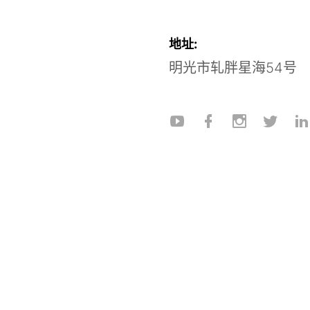
地址:
明光市轧胖星海54号