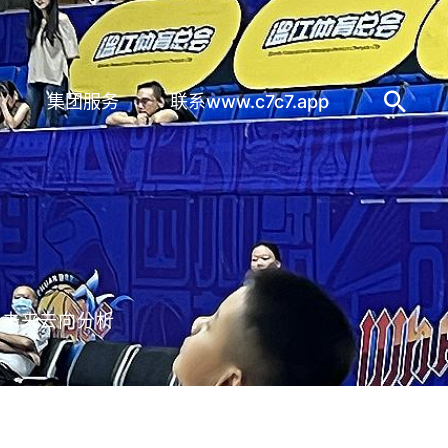
集团服务
联系www.c7c7.app
其未来去向分析