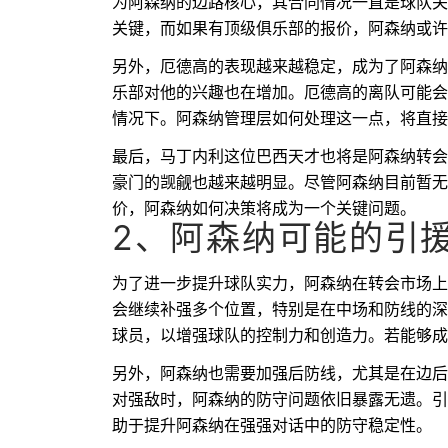
为阿森纳的边路核心，其合同情况一直是球队关
关键，而如果有顶级俱乐部的报价，阿森纳或许
另外，厄德高的表现越来越稳定，成为了阿森纳
乐部对他的兴趣也在增加。厄德高的离队可能会
情况下。阿森纳管理层如何处理这一点，将直接
最后，马丁内利这位巴西天才也将是阿森纳转会
豪门的觊觎也越来越明显。尽管阿森纳目前暂无
价，阿森纳如何决策将成为一个关键问题。
2、阿森纳可能的引
为了进一步提升球队实力，阿森纳在转会市场上
会继续补强多个位置，特别是在中场和防线的深
球员，以增强球队的控制力和创造力。若能够成
另外，阿森纳也需要加强后防线，尤其是在边后
对强敌时，阿森纳的防守问题依旧暴露无遗。引
助于提升阿森纳在强强对话中的防守稳定性。