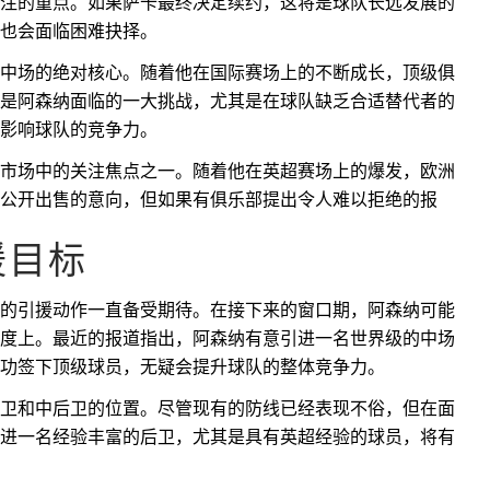
注的重点。如果萨卡最终决定续约，这将是球队长远发展的
也会面临困难抉择。
中场的绝对核心。随着他在国际赛场上的不断成长，顶级俱
是阿森纳面临的一大挑战，尤其是在球队缺乏合适替代者的
影响球队的竞争力。
市场中的关注焦点之一。随着他在英超赛场上的爆发，欧洲
公开出售的意向，但如果有俱乐部提出令人难以拒绝的报
援目标
的引援动作一直备受期待。在接下来的窗口期，阿森纳可能
度上。最近的报道指出，阿森纳有意引进一名世界级的中场
功签下顶级球员，无疑会提升球队的整体竞争力。
卫和中后卫的位置。尽管现有的防线已经表现不俗，但在面
进一名经验丰富的后卫，尤其是具有英超经验的球员，将有