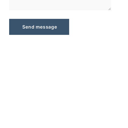
S
e
n
d
m
e
s
s
a
g
e
Send message