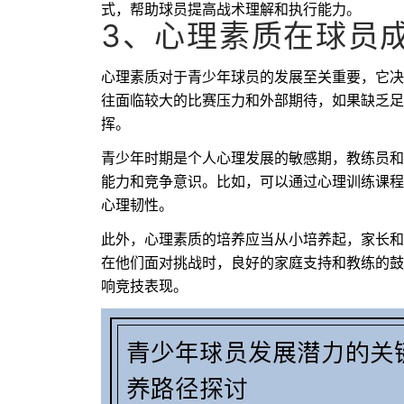
式，帮助球员提高战术理解和执行能力。
3、心理素质在球员
心理素质对于青少年球员的发展至关重要，它决
往面临较大的比赛压力和外部期待，如果缺乏足
挥。
青少年时期是个人心理发展的敏感期，教练员和
能力和竞争意识。比如，可以通过心理训练课程
心理韧性。
此外，心理素质的培养应当从小培养起，家长和
在他们面对挑战时，良好的家庭支持和教练的鼓
响竞技表现。