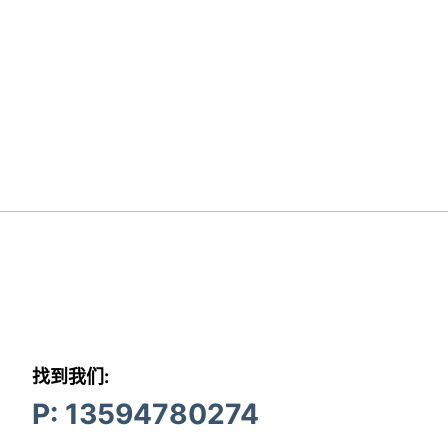
找到我们:
P: 13594780274