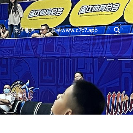
集团服务
联系www.c7c7.app
培养路径探讨