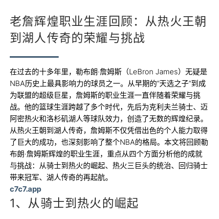
老詹辉煌职业生涯回顾：从热火王朝
到湖人传奇的荣耀与挑战
在过去的十多年里，勒布朗·詹姆斯（LeBron James）无疑是
NBA历史上最具影响力的球员之一。从早期的“天选之子”到成
为联盟的超级巨星，詹姆斯的职业生涯一直伴随着荣耀与挑
战。他的篮球生涯跨越了多个时代，先后为克利夫兰骑士、迈
阿密热火和洛杉矶湖人等球队效力，创造了无数的辉煌纪录。
从热火王朝到湖人传奇，詹姆斯不仅凭借出色的个人能力取得
了巨大的成功，也深刻影响了整个NBA的格局。本文将回顾勒
布朗·詹姆斯辉煌的职业生涯，重点从四个方面分析他的成就
与挑战：从骑士到热火的崛起、热火三巨头的统治、回归骑士
带来冠军、湖人传奇的再起航。
c7c7.app
1、从骑士到热火的崛起