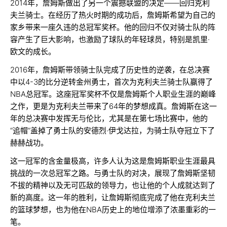
2014年，詹姆斯做出了另一个震撼联盟的决定——回归克利
夫兰骑士。在经历了热火时期的成功后，詹姆斯希望为自己的
家乡带来一座久违的总冠军奖杯。他的回归不仅对骑士队的阵
容产生了巨大影响，也激励了球队的年轻球员，特别是凯里·
欧文的成长。
2016年，詹姆斯带领骑士队完成了历史性的逆袭，在总决赛
中以4-3的比分逆转金州勇士，首次为克利夫兰骑士队赢得了
NBA总冠军。这座冠军奖杯不仅是詹姆斯个人职业生涯的巅峰
之作，更是为克利夫兰带来了64年的梦想成真。詹姆斯在这一
年的总决赛中发挥无与伦比，尤其是在第七场比赛中，他的
“追帽”盖掉了勇士队的安德烈·伊戈达拉，为骑士队夺冠立下了
赫赫战功。
这一冠军的含金量极高，许多人认为这是詹姆斯职业生涯最具
挑战的一次总冠军之路。与勇士队的对决，展现了詹姆斯坚韧
不拔的精神以及无可匹敌的领导力，也让他的个人成就达到了
新的高度。这一年的胜利，让詹姆斯彻底完成了他在克利夫兰
的篮球梦想，也为他在NBA历史上的地位增添了浓墨重彩的一
笔。