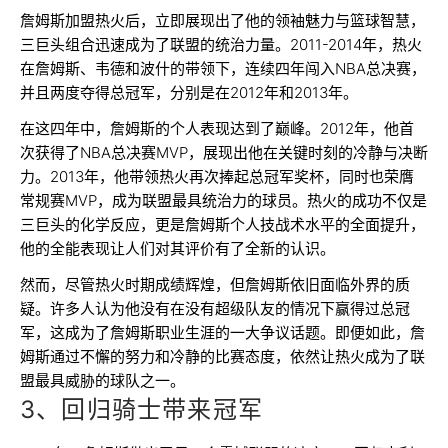
詹姆斯加盟热火后，立即展现出了他的领袖魅力与篮球智慧，
三巨头组合迅速成为了联盟的统治力量。2011-2014年，热火
在詹姆斯、韦德和波什的带领下，连续四年闯入NBA总决赛，
并且两度夺得总冠军，分别是在2012年和2013年。
在这四年中，詹姆斯的个人表现达到了巅峰。2012年，他首
次获得了NBA总决赛MVP，展现出他在关键时刻的冷静与决断
力。2013年，他带领热火再次捧起总冠军奖杯，同时也荣膺
常规赛MVP，成为联盟最具统治力的球员。热火的成功不仅是
三巨头的化学反应，更是詹姆斯个人技战术水平的全面提升，
他的全能表现让人们对其评价有了全新的认识。
然而，尽管热火时期成绩辉煌，但詹姆斯依旧面临外界的质
疑。许多人认为他没有在没有超级队友的情况下赢得过总冠
军，这成为了詹姆斯职业生涯的一大争议话题。即便如此，詹
姆斯通过不懈的努力和冷静的比赛态度，依然让热火成为了联
盟最具威胁的球队之一。
3、回归骑士带来冠军