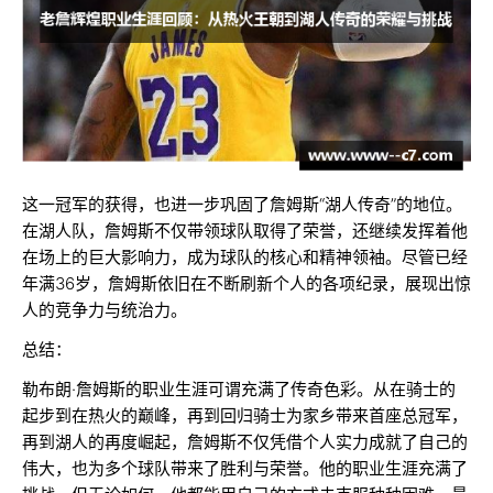
这一冠军的获得，也进一步巩固了詹姆斯“湖人传奇”的地位。
在湖人队，詹姆斯不仅带领球队取得了荣誉，还继续发挥着他
在场上的巨大影响力，成为球队的核心和精神领袖。尽管已经
年满36岁，詹姆斯依旧在不断刷新个人的各项纪录，展现出惊
人的竞争力与统治力。
总结：
勒布朗·詹姆斯的职业生涯可谓充满了传奇色彩。从在骑士的
起步到在热火的巅峰，再到回归骑士为家乡带来首座总冠军，
再到湖人的再度崛起，詹姆斯不仅凭借个人实力成就了自己的
伟大，也为多个球队带来了胜利与荣誉。他的职业生涯充满了