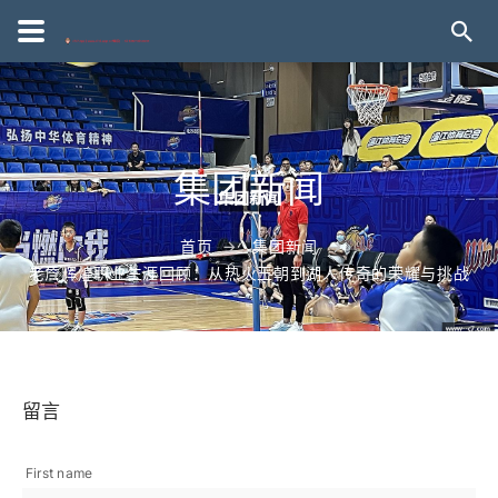
集团新闻
首页
集团新闻
老詹辉煌职业生涯回顾：从热火王朝到湖人传奇的荣耀与挑战
留言
First name