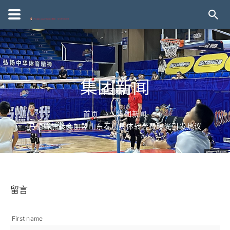
集团新闻
首页
集团新闻
马德鲁加转会加盟山东泰山具体转会费曝光引发热议
留言
First name