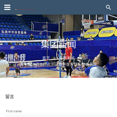
集团新闻
首页
集团新闻
如何解决恩比德迟到问题并提升球队整体表现
留言
First name