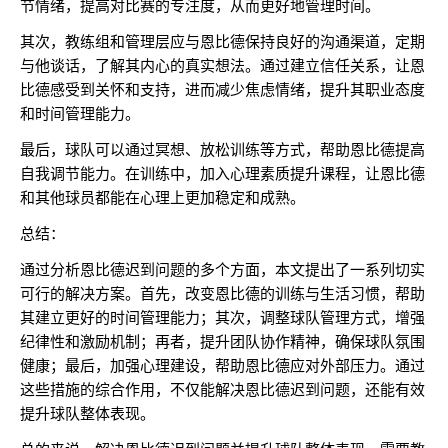
节情绪，提高对比赛的专注度，从而更好地管理时间。
其次，教练组和管理层应与恩比德保持良好的沟通渠道，定期
与他谈话，了解其内心的真实想法。通过建立信任关系，让恩
比德感受到关怀和支持，进而减少焦虑情绪，提升其职业态度
和时间管理能力。
最后，球队可以通过冥想、放松训练等方式，帮助恩比德提高
自我调节能力。在训练中，加入心理素质提升课程，让恩比德
和其他球员都能在心理上更加稳定和成熟。
总结：
通过分析恩比德迟到问题的多个方面，本文提出了一系列切实
可行的解决方案。首先，改变恩比德的训练与生活习惯，帮助
其建立更好的时间管理能力；其次，调整球队管理方式，增强
纪律性和激励机制；再者，提升团队协作精神，确保球队氛围
健康；最后，加强心理建设，帮助恩比德应对外部压力。通过
这些措施的综合作用，不仅能解决恩比德迟到问题，还能有效
提升球队整体表现。