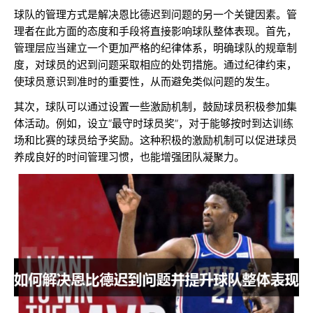
球队的管理方式是解决恩比德迟到问题的另一个关键因素。管
理者在此方面的态度和手段将直接影响球队整体表现。首先，
管理层应当建立一个更加严格的纪律体系，明确球队的规章制
度，对球员的迟到问题采取相应的处罚措施。通过纪律约束，
使球员意识到准时的重要性，从而避免类似问题的发生。
其次，球队可以通过设置一些激励机制，鼓励球员积极参加集
体活动。例如，设立“最守时球员奖”，对于能够按时到达训练
场和比赛的球员给予奖励。这种积极的激励机制可以促进球员
养成良好的时间管理习惯，也能增强团队凝聚力。