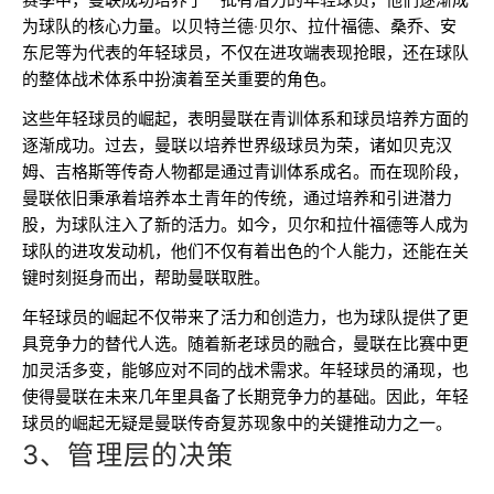
为球队的核心力量。以贝特兰德·贝尔、拉什福德、桑乔、安
东尼等为代表的年轻球员，不仅在进攻端表现抢眼，还在球队
的整体战术体系中扮演着至关重要的角色。
这些年轻球员的崛起，表明曼联在青训体系和球员培养方面的
逐渐成功。过去，曼联以培养世界级球员为荣，诸如贝克汉
姆、吉格斯等传奇人物都是通过青训体系成名。而在现阶段，
曼联依旧秉承着培养本土青年的传统，通过培养和引进潜力
股，为球队注入了新的活力。如今，贝尔和拉什福德等人成为
球队的进攻发动机，他们不仅有着出色的个人能力，还能在关
键时刻挺身而出，帮助曼联取胜。
年轻球员的崛起不仅带来了活力和创造力，也为球队提供了更
具竞争力的替代人选。随着新老球员的融合，曼联在比赛中更
加灵活多变，能够应对不同的战术需求。年轻球员的涌现，也
使得曼联在未来几年里具备了长期竞争力的基础。因此，年轻
球员的崛起无疑是曼联传奇复苏现象中的关键推动力之一。
3、管理层的决策