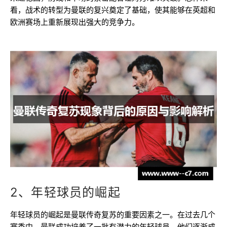
看，战术的转型为曼联的复兴奠定了基础，使其能够在英超和
欧洲赛场上重新展现出强大的竞争力。
2、年轻球员的崛起
年轻球员的崛起是曼联传奇复苏的重要因素之一。在过去几个
赛季中，曼联成功培养了一批有潜力的年轻球员，他们逐渐成