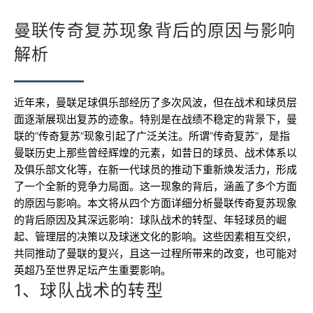
曼联传奇复苏现象背后的原因与影响
解析
近年来，曼联足球俱乐部经历了多次风波，但在战术和球员层
面逐渐展现出复苏的迹象。特别是在战绩不稳定的背景下，曼
联的“传奇复苏”现象引起了广泛关注。所谓“传奇复苏”，是指
曼联历史上那些曾经辉煌的元素，如昔日的球员、战术体系以
及俱乐部文化等，在新一代球员的推动下重新焕发活力，形成
了一个全新的竞争力局面。这一现象的背后，涵盖了多个方面
的原因与影响。本文将从四个方面详细分析曼联传奇复苏现象
的背后原因及其深远影响：球队战术的转型、年轻球员的崛
起、管理层的决策以及球迷文化的影响。这些因素相互交织，
共同推动了曼联的复兴，且这一过程所带来的改变，也可能对
英超乃至世界足坛产生重要影响。
1、球队战术的转型