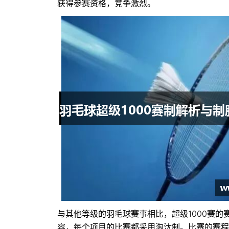
获得参赛资格，竞争激烈。
与其他等级的羽毛球赛事相比，超级1000赛
容，每个项目的比赛都采用淘汰制。比赛的赛程