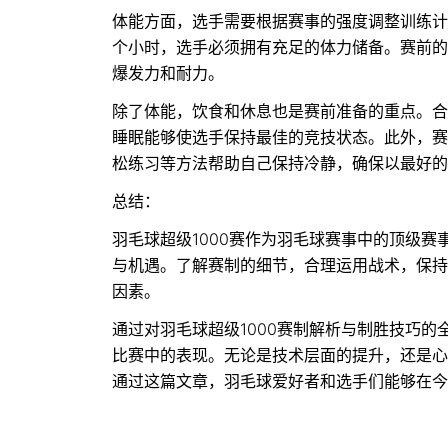
体能方面，选手需要根据赛事的强度调整训练计
个小时，选手必须拥有充足的体力储备。赛前的
爆发力和耐力。
除了体能，饮食和休息也是赛前准备的重点。合
睡眠能够使选手保持最佳的竞技状态。此外，赛
松练习等方法帮助自己保持冷静，确保以最好的
总结：
羽毛球超级1000赛作为羽毛球赛事中的顶级
与机遇。了解赛制的细节，合理运用战术，保持
因素。
通过对羽毛球超级1000赛制解析与制胜技巧
比赛中的表现。无论是技术层面的提升，还是心
通过这篇文章，羽毛球爱好者和选手们能够在今