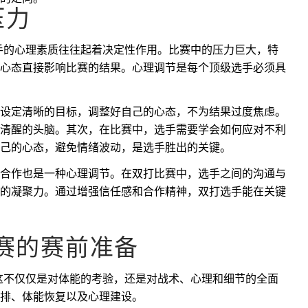
压力
选手的心理素质往往起着决定性作用。比赛中的压力巨大，特
心态直接影响比赛的结果。心理调节是每个顶级选手必须具
设定清晰的目标，调整好自己的心态，不为结果过度焦虑。
清醒的头脑。其次，在比赛中，选手需要学会如何应对不利
己的心态，避免情绪波动，是选手胜出的关键。
合作也是一种心理调节。在双打比赛中，选手之间的沟通与
的凝聚力。通过增强信任感和合作精神，双打选手能在关键
0赛的赛前准备
，这不仅仅是对体能的考验，还是对战术、心理和细节的全面
排、体能恢复以及心理建设。