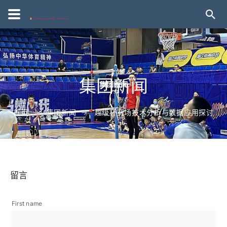
集团新闻
首页
集团新闻
超级杯赛场技术分析与数据应用探讨
留言
First name