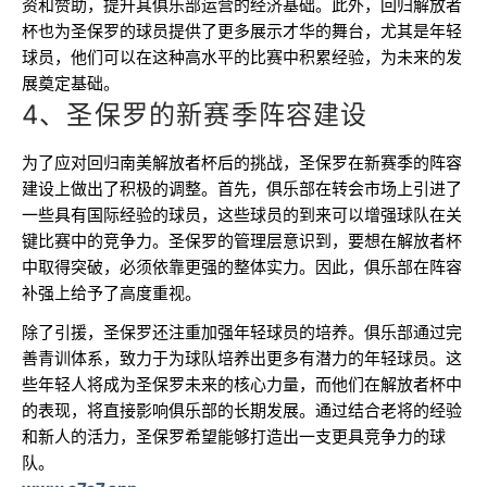
资和赞助，提升其俱乐部运营的经济基础。此外，回归解放者
杯也为圣保罗的球员提供了更多展示才华的舞台，尤其是年轻
球员，他们可以在这种高水平的比赛中积累经验，为未来的发
展奠定基础。
4、圣保罗的新赛季阵容建设
为了应对回归南美解放者杯后的挑战，圣保罗在新赛季的阵容
建设上做出了积极的调整。首先，俱乐部在转会市场上引进了
一些具有国际经验的球员，这些球员的到来可以增强球队在关
键比赛中的竞争力。圣保罗的管理层意识到，要想在解放者杯
中取得突破，必须依靠更强的整体实力。因此，俱乐部在阵容
补强上给予了高度重视。
除了引援，圣保罗还注重加强年轻球员的培养。俱乐部通过完
善青训体系，致力于为球队培养出更多有潜力的年轻球员。这
些年轻人将成为圣保罗未来的核心力量，而他们在解放者杯中
的表现，将直接影响俱乐部的长期发展。通过结合老将的经验
和新人的活力，圣保罗希望能够打造出一支更具竞争力的球
队。