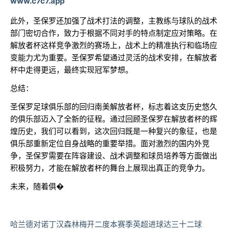
www.c7c7.app
此外，圣保罗还加强了战术打法的调整，主教练与球队的战术
部门密切合作，致力于根据不同对手的特点制定应对策略。在
解放者杯这样竞争激烈的赛场上，战术上的精准执行和临场应
变能力尤为重要。圣保罗希望通过灵活的战术安排，在解放者
杯中走得更远，最终实现冠军梦想。
总结：
圣保罗足球俱乐部的回归南美解放者杯，标志着这支历史悠久
的俱乐部迈入了全新的征程。通过回顾圣保罗在解放者杯的辉
煌历史，我们可以看到，这次回归既是一种复兴的象征，也是
俱乐部重新定位自身战略的重要举措。面对激烈的国内外竞
争，圣保罗需要在阵容建设、战术调整和球员培养等方面做出
积极努力，才能在解放者杯的舞台上展现出真正的竞争力。
未来，随着俱�
哈兰德对诺丁汉森林梅开二度本赛季英超进球达三十二球