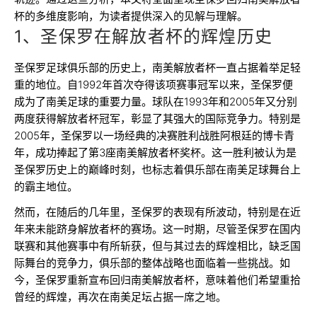
杯的多维度影响，为读者提供深入的见解与理解。
1、圣保罗在解放者杯的辉煌历史
圣保罗足球俱乐部的历史上，南美解放者杯一直占据着举足轻
重的地位。自1992年首次夺得该项赛事冠军以来，圣保罗便
成为了南美足球的重要力量。球队在1993年和2005年又分别
两度获得解放者杯冠军，彰显了其强大的国际竞争力。特别是
2005年，圣保罗以一场经典的决赛胜利战胜阿根廷的博卡青
年，成功捧起了第3座南美解放者杯奖杯。这一胜利被认为是
圣保罗历史上的巅峰时刻，也标志着俱乐部在南美足球舞台上
的霸主地位。
然而，在随后的几年里，圣保罗的表现有所波动，特别是在近
年来未能跻身解放者杯的赛场。这一时期，尽管圣保罗在国内
联赛和其他赛事中有所斩获，但与其过去的辉煌相比，缺乏国
际舞台的竞争力，俱乐部的整体战略也面临着一些挑战。如
今，圣保罗重新宣布回归南美解放者杯，意味着他们希望重拾
曾经的辉煌，再次在南美足坛占据一席之地。