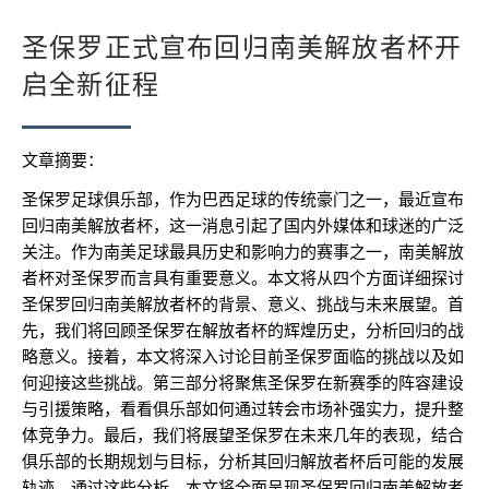
圣保罗正式宣布回归南美解放者杯开
启全新征程
文章摘要：
圣保罗足球俱乐部，作为巴西足球的传统豪门之一，最近宣布
回归南美解放者杯，这一消息引起了国内外媒体和球迷的广泛
关注。作为南美足球最具历史和影响力的赛事之一，南美解放
者杯对圣保罗而言具有重要意义。本文将从四个方面详细探讨
圣保罗回归南美解放者杯的背景、意义、挑战与未来展望。首
先，我们将回顾圣保罗在解放者杯的辉煌历史，分析回归的战
略意义。接着，本文将深入讨论目前圣保罗面临的挑战以及如
何迎接这些挑战。第三部分将聚焦圣保罗在新赛季的阵容建设
与引援策略，看看俱乐部如何通过转会市场补强实力，提升整
体竞争力。最后，我们将展望圣保罗在未来几年的表现，结合
俱乐部的长期规划与目标，分析其回归解放者杯后可能的发展
轨迹。通过这些分析，本文将全面呈现圣保罗回归南美解放者