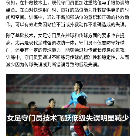
例如，在扑救技术上，现代守门员更加注重站位与手眼协调的
结合。在面对快速射门时，良好的站位能为扑救提供更多的时
间和空间。训练中，通过不断加强站位的意识和正确的扑救动
作，可以有效避免因站位不当或扑救动作不准确造成的失误。
除了基础技术，女足守门员在控球和传球方面的要求也在提
高。尤其是现代足球强调攻防一体，守门员不仅要防守好球
门，还要有一定的传球能力，能够通过短传或长传启动进攻。
训练中，守门员要通过不断练习传球的精准性和稳定性，从而
减少因为传球失误或判断错误导致的低级失误。