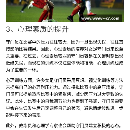
3、心理素质的提升
守门员在比赛中的压力往往较大，因为一旦出现失误，往往直
接影响比赛结果。因此，心理素质的培养对女足守门员来说至
关重要。在过去，心理素质较弱的守门员容易在关键时刻出现
低级失误，而现在的训练不仅注重体能和技能，心理训练也成
为了重要的一环。
心理训练方面，许多女足守门员采用冥想、视觉化训练等方法
来提高自己的心理耐压能力。通过模拟比赛中的高压场景，守
门员可以提前适应比赛中的紧张感，减少因压力过大导致的失
误。此外，比赛中的自我调节能力也得到了强调，守门员需要
学会在失误发生后迅速调整自己的状态，避免情绪波动进一步
影响接下来的表现。
此外，教练员和心理学专家也会帮助守门员建立积极的心态。