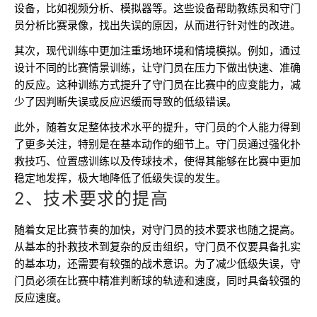
设备，比如视频分析、模拟器等。这些设备帮助教练员和守门
员分析比赛录像，找出失误的原因，从而进行针对性的改进。
其次，现代训练中更加注重场地环境和情境模拟。例如，通过
设计不同的比赛情景训练，让守门员在压力下做出快速、准确
的反应。这种训练方式提升了守门员在比赛中的应变能力，减
少了因判断失误或反应迟缓而导致的低级错误。
此外，随着女足整体技术水平的提升，守门员的个人能力得到
了更多关注，特别是在基本动作的细节上。守门员通过强化扑
救技巧、位置感训练以及传球技术，使得其能够在比赛中更加
稳定地发挥，极大地降低了低级失误的发生。
2、技术要求的提高
随着女足比赛节奏的加快，对守门员的技术要求也随之提高。
从基本的扑救技术到复杂的反击组织，守门员不仅要具备扎实
的基本功，还需要有较强的战术意识。为了减少低级失误，守
门员必须在比赛中精准判断球的轨迹和速度，同时具备较强的
反应速度。