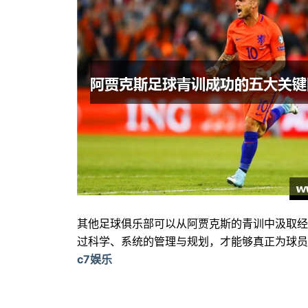
其他足球俱乐部可以从阿贾克斯的青训中汲取经
过科学、系统的管理与规划，才能够真正为球员
c7娱乐