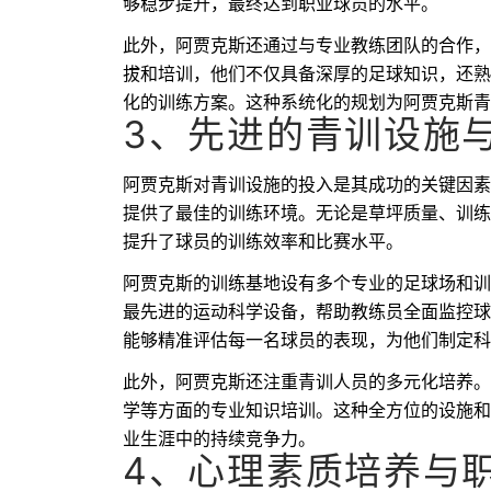
够稳步提升，最终达到职业球员的水平。
此外，阿贾克斯还通过与专业教练团队的合作，
拔和培训，他们不仅具备深厚的足球知识，还熟
化的训练方案。这种系统化的规划为阿贾克斯青
3、先进的青训设施
阿贾克斯对青训设施的投入是其成功的关键因素
提供了最佳的训练环境。无论是草坪质量、训练
提升了球员的训练效率和比赛水平。
阿贾克斯的训练基地设有多个专业的足球场和训
最先进的运动科学设备，帮助教练员全面监控球
能够精准评估每一名球员的表现，为他们制定科
此外，阿贾克斯还注重青训人员的多元化培养。
学等方面的专业知识培训。这种全方位的设施和
业生涯中的持续竞争力。
4、心理素质培养与