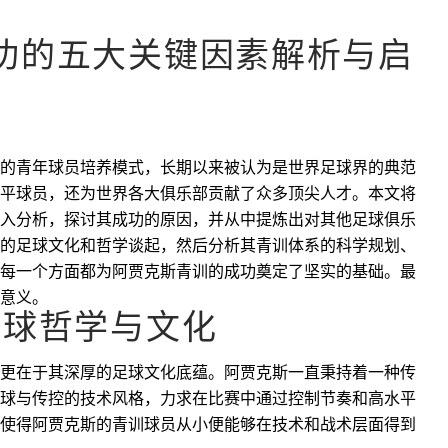
功的五大关键因素解析与启
的青年球员培养模式，长期以来被认为是世界足球界的典范
平球员，还为世界各大俱乐部贡献了众多顶尖人才。本文将
入分析，探讨其成功的原因，并从中提炼出对其他足球俱乐
的足球文化和哲学谈起，然后分析其青训体系的科学规划、
每一个方面都为阿贾克斯青训的成功奠定了坚实的基础。最
意义。
足球哲学与文化
更在于其深厚的足球文化底蕴。阿贾克斯一直秉持着一种传
球与传控的技术风格，力求在比赛中通过控制节奏和高水平
使得阿贾克斯的青训球员从小便能够在技术和战术层面得到