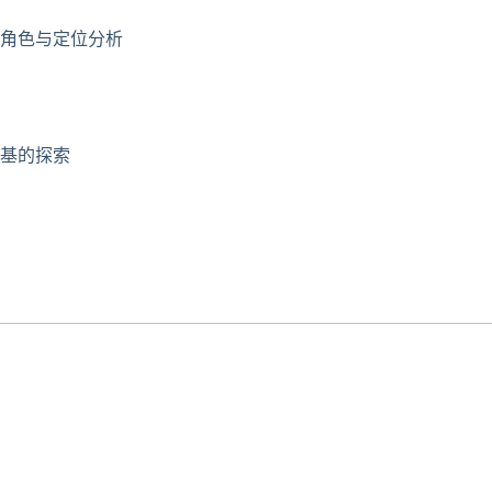
角色与定位分析
基的探索