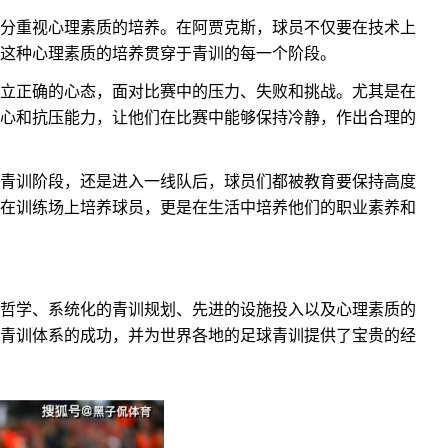
分重视心理素质的培养。在阿贾克斯，球员不仅要在技术上
这种心理素质的培养贯穿于青训的每一个阶段。
立正确的心态，面对比赛中的压力、失败和挑战。尤其是在
心和抗压能力，让他们在比赛中能够保持冷静，作出合理的
青训阶段，还是进入一线队后，球员们都被教育要保持高度
在训练场上培养球员，更是在生活中培养他们的职业素养和
哲学、系统化的青训规划、先进的设施投入以及心理素质的
青训体系的成功，并为世界各地的足球青训提供了宝贵的经