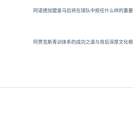
阿诺德加盟皇马后将在球队中担任什么样的重要
阿贾克斯青训体系的成功之道与背后深厚文化根