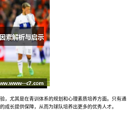
验，尤其是在青训体系的规划和心理素质培养方面。只有通
的成长提供保障，从而为球队培养出更多的优秀人才。