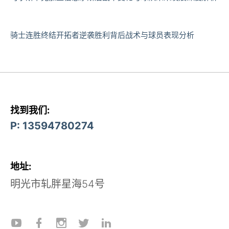
骑士连胜终结开拓者逆袭胜利背后战术与球员表现分析
找到我们:
P: 13594780274
地址:
明光市轧胖星海54号