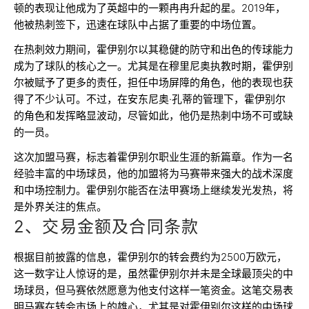
顿的表现让他成为了英超中的一颗冉冉升起的星。2019年，
他被热刺签下，迅速在球队中占据了重要的中场位置。
在热刺效力期间，霍伊别尔以其稳健的防守和出色的传球能力
成为了球队的核心之一。尤其是在穆里尼奥执教时期，霍伊别
尔被赋予了更多的责任，担任中场屏障的角色，他的表现也获
得了不少认可。不过，在安东尼奥·孔蒂的管理下，霍伊别尔
的角色和发挥略显波动，尽管如此，他仍是热刺中场不可或缺
的一员。
这次加盟马赛，标志着霍伊别尔职业生涯的新篇章。作为一名
经验丰富的中场球员，他的加盟将为马赛带来强大的战术深度
和中场控制力。霍伊别尔能否在法甲赛场上继续发光发热，将
是外界关注的焦点。
2、交易金额及合同条款
根据目前披露的信息，霍伊别尔的转会费约为2500万欧元，
这一数字让人惊讶的是，虽然霍伊别尔并未是全球最顶尖的中
场球员，但马赛依然愿意为他支付这样一笔资金。这笔交易表
明马赛在转会市场上的雄心，尤其是对霍伊别尔这样的中场球