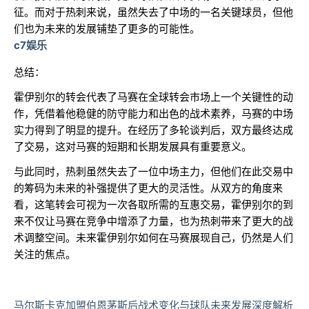
征。而对于热刺来说，虽然失去了中场的一名关键球员，但他
们也为未来的发展铺垫了更多的可能性。
c7娱乐
总结：
霍伊别尔的转会代表了马赛在全球转会市场上一个关键性的动
作，凭借着他稳健的防守能力和出色的战术素养，马赛的中场
实力得到了明显的提升。在经历了多轮谈判后，双方最终达成
了交易，这对马赛的短期和长期发展具有重要意义。
与此同时，热刺虽然失去了一位中场主力，但他们在此交易中
的筹码为未来的补强提供了更大的灵活性。从双方的角度来
看，这笔转会可视为一次各取所需的互惠交易，霍伊别尔的到
来不仅让马赛在竞争中增添了力量，也为热刺带来了更大的战
术调整空间。未来霍伊别尔如何在马赛展现自己，仍然是人们
关注的焦点。
马尔斯卡克加盟伯恩茅斯后战术变化与球队未来发展深度解析