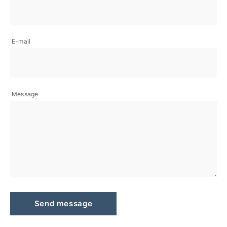
E-mail
Message
Send message