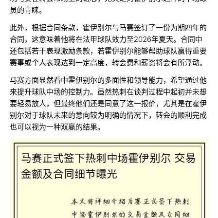
员的青睐。
此外，根据合同条款，霍伊别尔与马赛签订了一份为期四年的
合同，这意味着他将在法甲球队效力至2026年夏天。合同中
还包括若干表现激励条款，若霍伊别尔能够帮助球队赢得重要
赛事或个人表现达到一定高度，转会费和薪资将会有所浮动。
马赛方面显然看中霍伊别尔的多面性和领导能力，希望通过他
来提升球队中场的控制力。虽然热刺在谈判过程中起初并未想
要轻易放人，但最终他们还是同意了这一报价，尤其是在霍伊
别尔对于球队未来的意向较为明确的情况下，转会的顺利完成
也可以视为一种双赢的结果。