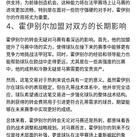
供支持，为前锋创造机会。这种能力将在法甲赛场上让马赛的
进攻更加流畅，特别是在面对一些防守强硬的对手时，霍伊别
尔的作用将尤为重要。
4、霍伊别尔加盟对双方的长期影响
霍伊别尔的转会无疑对马赛有着深远的影响。首先，他的加盟
提升了马赛中场的实力，使得球队在接下来的赛季中能够更有
竞争力地挑战法甲冠军。同时，霍伊别尔的经验和领导能力也
能帮助球队在欧战中走得更远，尤其是在一些高强度的比赛
中，他的成熟和冷静无疑是马赛需要的宝贵资产。
然而，这笔交易对于热刺来说也具有一定的意义。虽然霍伊别
尔在球队中的表现稳定，但在孔蒂战术体系中，他并非完全适
应，球队希望通过这笔交易进一步强化球队的整体战术结构。
热刺获得的转会费将用于引进更符合孔蒂需求的球员，期望能
够在未来赛季中实现更好的成绩。
总体来看，霍伊别尔的转会无论对马赛还是热刺，都意味着各
自的战术调整和战略规划。对马赛而言，霍伊别尔的到来不仅
仅是技术层面的补强，更是球队在法甲赛场上重新崛起的象