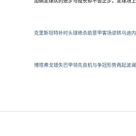
加纳足球队的进步与成长却不会止步。足球场上
克里斯坦特补时头球绝杀助意甲客场逆转乌迪内
博塔弗戈错失巴甲领先良机与争冠形势再起波澜