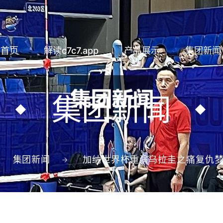
站首页
解读c7c7.app
产品展示
集团新闻
集团新闻
集团新闻
加纳世界杯重演乌拉圭之痛复仇