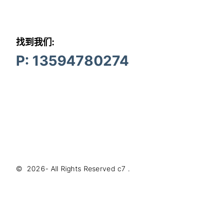
找到我们:
P: 13594780274
©
2026
- All Rights Reserved
c7
.