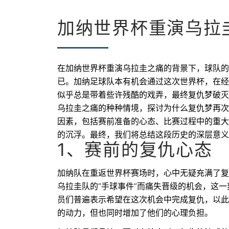
加纳世界杯重演乌拉
在加纳世界杯重演乌拉圭之痛的背景下，球队的
已。加纳足球队本有机会通过这次世界杯，在经
似乎总是带着些许残酷的戏弄，最终复仇梦破灭
乌拉圭之痛的种种情境，探讨为什么复仇梦再次
因素，包括赛前准备的心态、比赛过程中的重大
的沉浮。最终，我们将总结这段历史的深层意义
1、赛前的复仇心态
加纳队在重返世界杯赛场时，心中无疑充满了复
乌拉圭队的“手球事件”而痛失晋级的机会，这
员们普遍表示希望在这次机会中完成复仇，以此
的动力，但也同时增加了他们的心理负担。