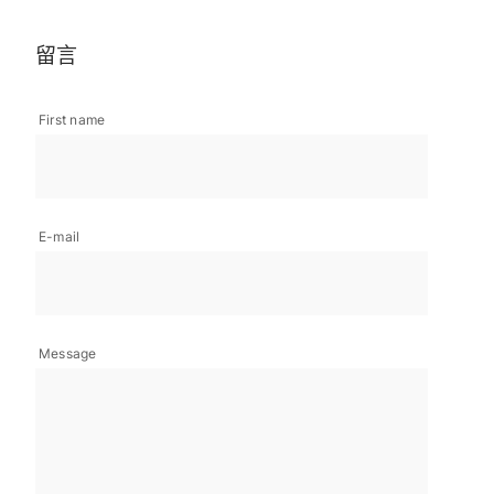
留言
First name
E-mail
Message