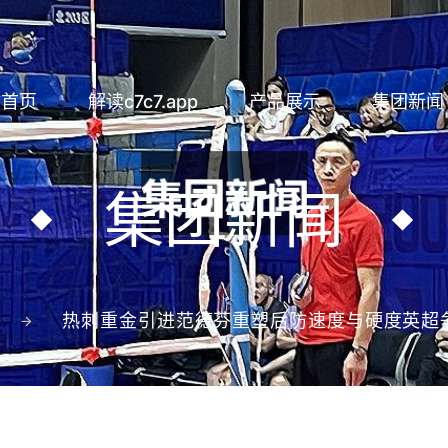
站首页
解读c7c7.app
产品展示
集团新闻
集团新闻
热刺重金引进范德芬重塑后防速度与硬度英超