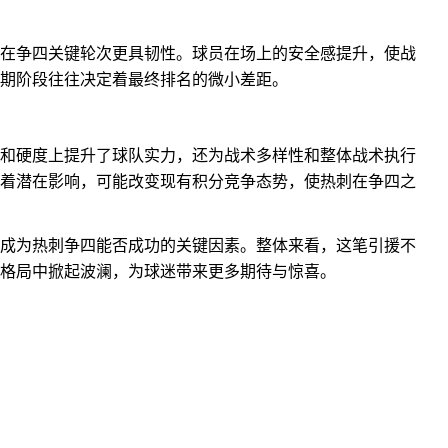
在争四关键轮次更具韧性。球员在场上的安全感提升，使战
期阶段往往决定着最终排名的微小差距。
和硬度上提升了球队实力，还为战术多样性和整体战术执行
着潜在影响，可能改变现有积分竞争态势，使热刺在争四之
成为热刺争四能否成功的关键因素。整体来看，这笔引援不
格局中掀起波澜，为球迷带来更多期待与惊喜。