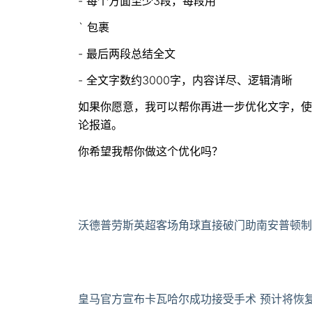
- 每个方面至少3段，每段用 `
` 包裹
- 最后两段总结全文
- 全文字数约3000字，内容详尽、逻辑清晰
如果你愿意，我可以帮你再进一步优化文字，使
论报道。
你希望我帮你做这个优化吗？
沃德普劳斯英超客场角球直接破门助南安普顿制
皇马官方宣布卡瓦哈尔成功接受手术 预计将恢