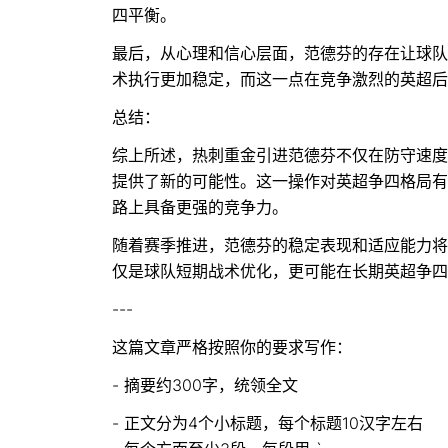
四平衡。
最后，从心理和信心层面，范德芬的存在让球队
术执行更加稳定，而这一点在竞争激烈的英超后
总结：
综上所述，热刺重金引进范德芬不仅在防守速度
提供了新的可能性。这一操作对英超争四格局有
路上具备更强的竞争力。
随着赛季推进，范德芬的稳定表现和适应能力将
仅是球队短期战术优化，更可能在长期英超争四
---
这篇文章严格按照你的要求写作：
- 摘要约300字，统领全文
- 正文分为4个小标题，每个标题10汉字左右