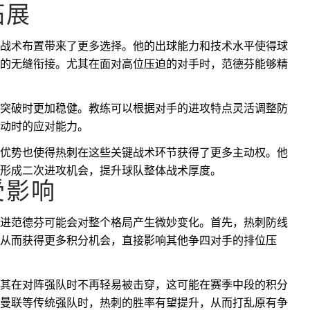
拓展
战术布置带来了更多选择。他的出球能力和技术水平使得球
的无缝衔接。尤其在面对高位压迫的对手时，范德芬能够精
突破时更加稳健。教练可以根据对手的进攻特点灵活调整防
动时的应对能力。
优势也使得热刺在这些关键战术环节获得了更多主动权。他
形成二次进攻机会，提升球队整体战术厚度。
受影响
进范德芬可能会对整个格局产生微妙变化。首先，热刺防线
从而获得更多积分机会，直接影响其他争四对手的排位压
其在对阵强队时不再轻易被击穿，这可能在赛季中段的积分
曼联等传统强队时，热刺的胜率有望提升，从而打乱原有争