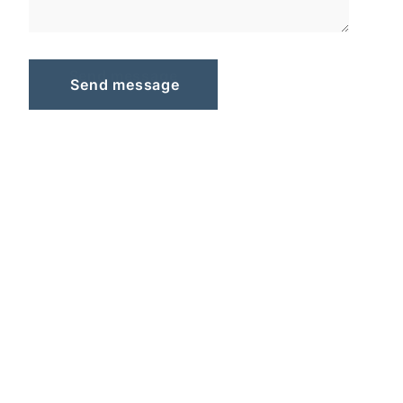
S
e
n
d
m
e
s
s
a
g
e
Send message