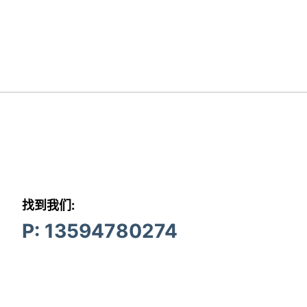
找到我们:
P: 13594780274