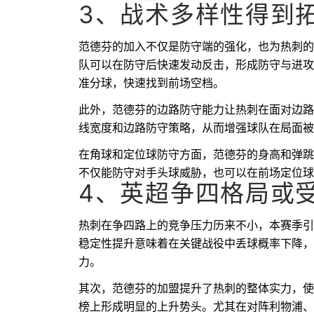
3、战术多样性得到
范德芬的加入不仅是防守端的强化，也为热刺的
队可以在防守后快速发动反击，形成防守与进攻
准分球，快速找到前场空档。
此外，范德芬的边路防守能力让热刺在面对边路
线宽度和边路防守策略，从而增强球队在局面被
在角球和定位球防守方面，范德芬的身高和弹跳
不仅能防守对手头球威胁，也可以在前场定位球
4、英超争四格局或
热刺在争四路上的竞争压力历来不小，本赛季引
稳定性提升意味着在关键战役中丢球概率下降，
力。
其次，范德芬的加盟提升了热刺的整体实力，使
榜上形成明显的上升势头。尤其在对阵利物浦、