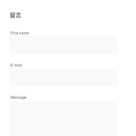
留言
First name
E-mail
Message