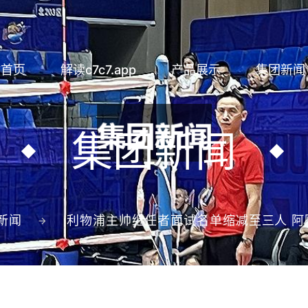
站首页
解读c7c7.app
产品展示
集团新闻
集团新闻
新闻
利物浦主帅继任者面试名单缩减至三人 阿