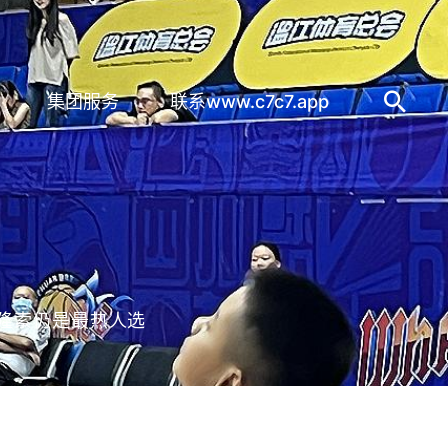
集团服务
联系www.c7c7.app
隆索仍是最热人选