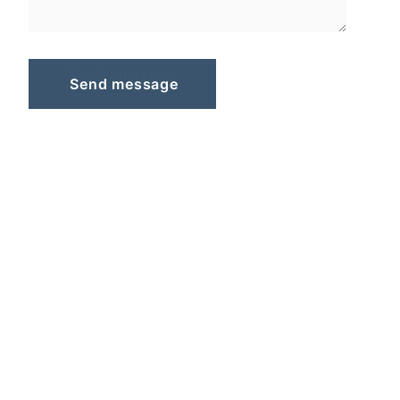
S
e
n
d
m
e
s
s
a
g
e
Send message