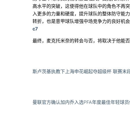
高水平的突破，这使得他在球队中的角色不再突
入更多的力量和硬度，提升球队的整体防守能力
转折，也是意甲球队增强中场竞争力的良好机会
c7
最终，麦克托米奈的转会与否，将取决于他能否
斯卢茨基执教下上海申花崛起夺超级杯 联赛末
曼联官方确认加内乔入选PFA年度最佳年轻球员