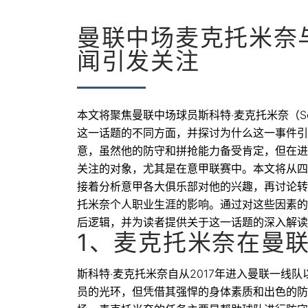
曼联中场麦克托米奈
闻引发关注
本文将聚焦曼联中场球员斯科特·麦克托米奈（Sco
这一话题的不同方面，并探讨为什么这一事件引
意，虽然他的防守和拼抢能力备受肯定，但在进
关注的对象，尤其是在意甲联赛中。本文将从四
接着分析意甲各大俱乐部对他的兴趣，再讨论转
托米奈个人职业生涯的影响。通过对这些因素的
后逻辑，并为读者提供关于这一话题的深入解读
1、麦克托米奈在曼
斯科特·麦克托米奈自从2017年进入曼联一线
员的光环，但凭借其强悍的身体素质和出色的防