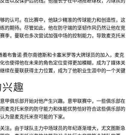
反击以及保护后防线。他擅长于在中场抢断球权，为球队的
够的认可。在比赛中，他缺少精准的传球能力和创造性，这
练的期待。尽管如此，他在防守端的坚韧作风仍然让他在竞
赛季，曼联也多次尝试加强中场的控制能力，导致麦克托米
随着布鲁诺·费尔南德斯和卡塞米罗等大牌球员的加入，麦克
化也使得他在未来的角色定位变得更加模糊，成为了媒体关
继续在曼联获得主力位置，成为了他职业生涯中的一个关键
的兴趣
意甲俱乐部开始对他产生兴趣。意甲联赛中，一些俱乐部在
而麦克托米奈的防守能力和体能优势恰好符合这些俱乐部的
认为是麦克托米奈可能的下家。
关注。由于球队主力中场球员的年纪逐渐增大，尤文图斯急