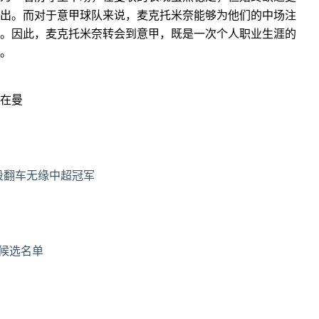
出。而对于意甲球队来说，麦克托米奈能够为他们的中场注
。因此，麦克托米奈转会到意甲，既是一次个人职业生涯的
。
在曼
段翻车无缘中超冠军
候选名单