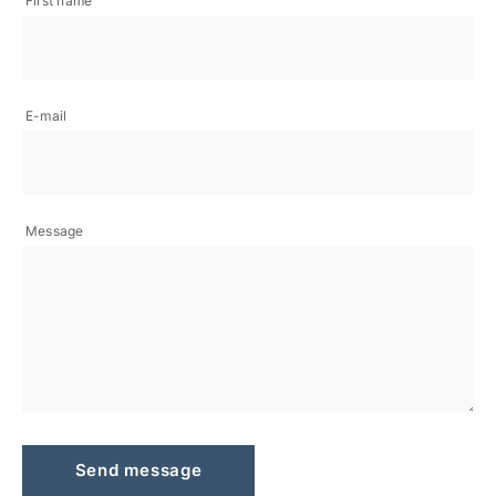
First name
E-mail
Message
Send message