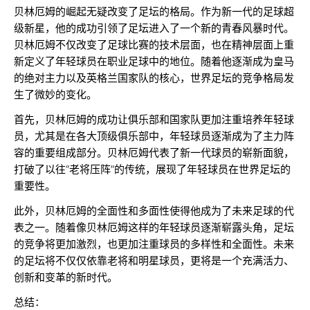
贝林厄姆的崛起无疑改变了足坛的格局。作为新一代的足球超
级新星，他的成功引领了足坛进入了一个新的青春风暴时代。
贝林厄姆不仅改变了足球比赛的技术层面，也在精神层面上重
新定义了年轻球员在职业足球中的地位。随着他逐渐成为皇马
的绝对主力以及英格兰国家队的核心，世界足坛的竞争格局发
生了微妙的变化。
首先，贝林厄姆的成功让俱乐部和国家队更加注重培养年轻球
员，尤其是在各大顶级俱乐部中，年轻球员逐渐成为了主力阵
容的重要组成部分。贝林厄姆代表了新一代球员的崭新面貌，
打破了以往“老将压阵”的传统，展现了年轻球员在世界足坛的
重要性。
此外，贝林厄姆的全面性和多面性使得他成为了未来足球的代
表之一。随着像贝林厄姆这样的年轻球员逐渐崭露头角，足坛
的竞争将更加激烈，也更加注重球员的多样性和全面性。未来
的足坛将不仅仅依靠老将和明星球员，更将是一个充满活力、
创新和变革的新时代。
总结：