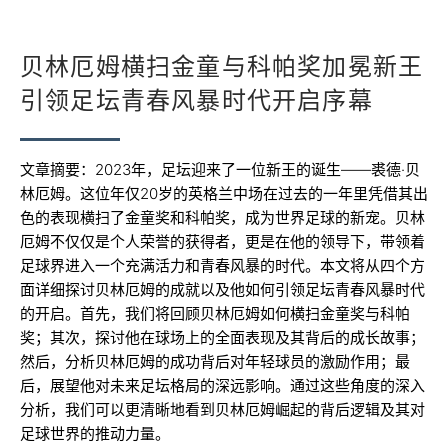
贝林厄姆横扫金童与科帕奖加冕新王
引领足坛青春风暴时代开启序幕
文章摘要：2023年，足坛迎来了一位新王的诞生——裘德·贝
林厄姆。这位年仅20岁的英格兰中场在过去的一年里凭借其出
色的表现横扫了金童奖和科帕奖，成为世界足球的新宠。贝林
厄姆不仅仅是个人荣誉的获得者，更是在他的领导下，带领着
足球界进入一个充满活力和青春风暴的时代。本文将从四个方
面详细探讨贝林厄姆的成就以及他如何引领足坛青春风暴时代
的开启。首先，我们将回顾贝林厄姆如何横扫金童奖与科帕
奖；其次，探讨他在球场上的全面表现及其背后的成长故事；
然后，分析贝林厄姆的成功背后对年轻球员的激励作用；最
后，展望他对未来足坛格局的深远影响。通过这些角度的深入
分析，我们可以更清晰地看到贝林厄姆崛起的背后逻辑及其对
足球世界的推动力量。