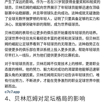
产生了深远的影响。作为一名在20岁就获得金童奖和科帕奖的
球员，贝林厄姆的崛起向世界展示了年轻球员能够迅速在顶级
联赛中站稳脚跟，并且带领球队走向成功。这种成就无疑激励
了全球无数怀揣梦想的年轻人，证明了只要具备足够的实力和
决心，就能够突破年龄的限制，成为世界级球员。
贝林厄姆的表现也让更多的俱乐部开始重视年轻球员的培养。
足球世界中往往充斥着经验丰富的老将和资深球员，但贝林厄
姆的崛起让足球界看到了年轻球员的无限潜力。这种趋势正在
促使更多的俱乐部在青训系统上投入更多资源，帮助年轻球员
尽早打入一线队，并为他们提供更多的比赛机会。
对于年轻球员而言，贝林厄姆不仅是技术上的榜样，更是职业
态度的榜样。他的努力、毅力和对成功的渴望是他能够迅速崭
露头角的关键因素。贝林厄姆用实际行动告诉年轻球员们，唯
有付出努力，不断进步，才能在竞争激烈的职业足球世界中脱
颖而出。
c7c7.app
4、贝林厄姆对足坛格局的影响