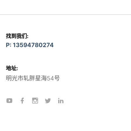
找到我们:
P: 13594780274
地址:
明光市轧胖星海54号