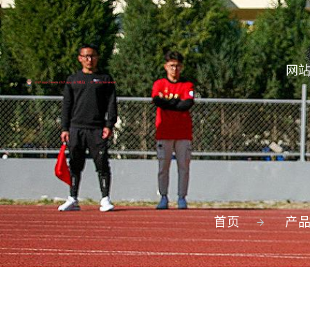
网
首页
产