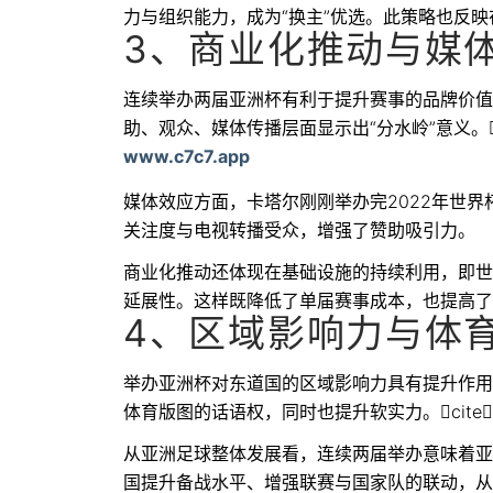
力与组织能力，成为“换主”优选。此策略也反
3、商业化推动与媒
连续举办两届亚洲杯有利于提升赛事的品牌价值
助、观众、媒体传播层面显示出“分水岭”意义。cite
www.c7c7.app
媒体效应方面，卡塔尔刚刚举办完2022年世界
关注度与电视转播受众，增强了赞助吸引力。
商业化推动还体现在基础设施的持续利用，即世
延展性。这样既降低了单届赛事成本，也提高了
4、区域影响力与体
举办亚洲杯对东道国的区域影响力具有提升作用
体育版图的话语权，同时也提升软实力。citeturn0s
从亚洲足球整体发展看，连续两届举办意味着亚
国提升备战水平、增强联赛与国家队的联动，从