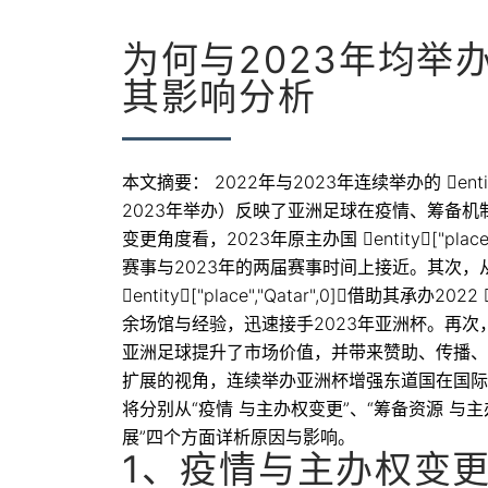
为何与2023年均举
其影响分析
本文摘要： 2022年与2023年连续举办的 entity["s
2023年举办）反映了亚洲足球在疫情、筹备
变更角度看，2023年原主办国 entity["plac
赛事与2023年的两届赛事时间上接近。其次
entity["place","Qatar",0]借助其承办2022 e
余场馆与经验，迅速接手2023年亚洲杯。再
亚洲足球提升了市场价值，并带来赞助、传播、
扩展的视角，连续举办亚洲杯增强东道国在国际
将分别从“疫情 与主办权变更”、“筹备资源 与主
展”四个方面详析原因与影响。
1、疫情与主办权变