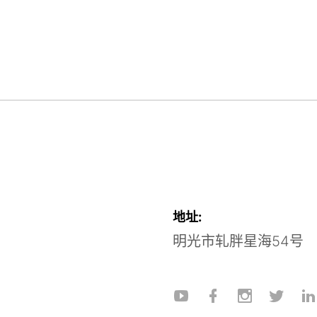
地址:
明光市轧胖星海54号