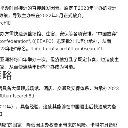
杯举办时间接近的直接触发因素。原定于2023年举办的亚洲
政策，导致主办权在2022年5月正式放弃。
rch1
办方需快速调整场馆、住宿、安保等各项安排。“中国放弃”
otball Confederation", 0]（AFC）迅速批准卡塔尔承办，从而
命名。citeturn1search1turn0search1
亚洲杯每四年举办一次，但疫情打乱了既定节奏，也迫使主
家，从而使连续年份内举办成为可能。
策略
后具备大量现成场馆、酒店、交通及安保体系，为承办2023
urn1search8
2011年），具备经验。这使其能够在中国退出后快速成为备

响应”的国家，降低因主办权变更带来的风险。卡塔尔具备财