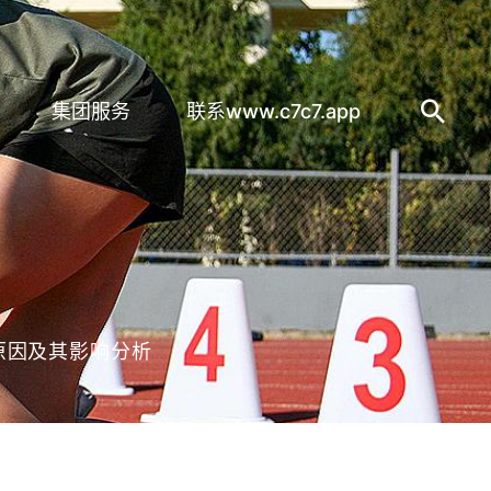
集团服务
联系www.c7c7.app
原因及其影响分析