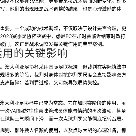
调度不仅能补充体能，更能带来技战术层面的新变化。许多
写，他们的出现既是战术调整的结果，也是心理激励的体
重要。一个成功的战术调整，不仅取决于设计是否合理，更
2023赛季足协杯决赛中，悉尼FC在加时赛临近结束时改打
破门，这正是战术调整发挥关键作用的典型案例。
运用的关键影响
。澳大利亚足协杯采用国际足联标准，但裁判在实际执法中
规增多的阶段，裁判对身体对抗的判罚尺度会直接影响双方
支离破碎；若判罚过松，又可能导致局势失控。
在澳大利亚足协杯中已成为常态。它在加时赛阶段的使用，虽
一次VAR回放往往意味着球员体能与情绪的再次波动，甚至
让球队士气瞬间下滑，而一次点球判罚又能彻底扭转战局。
规则、额外换人名额的使用，以及点球大战的心理准备，都