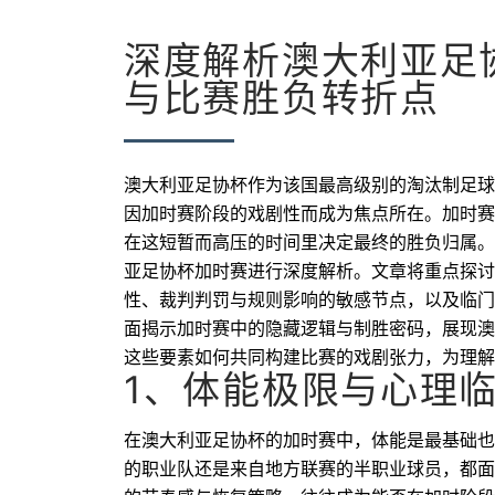
深度解析澳大利亚足
与比赛胜负转折点
澳大利亚足协杯作为该国最高级别的淘汰制足球
因加时赛阶段的戏剧性而成为焦点所在。加时赛
在这短暂而高压的时间里决定最终的胜负归属。
亚足协杯加时赛进行深度解析。文章将重点探讨
性、裁判判罚与规则影响的敏感节点，以及临门
面揭示加时赛中的隐藏逻辑与制胜密码，展现澳
这些要素如何共同构建比赛的戏剧张力，为理解
1、体能极限与心理
在澳大利亚足协杯的加时赛中，体能是最基础也
的职业队还是来自地方联赛的半职业球员，都面