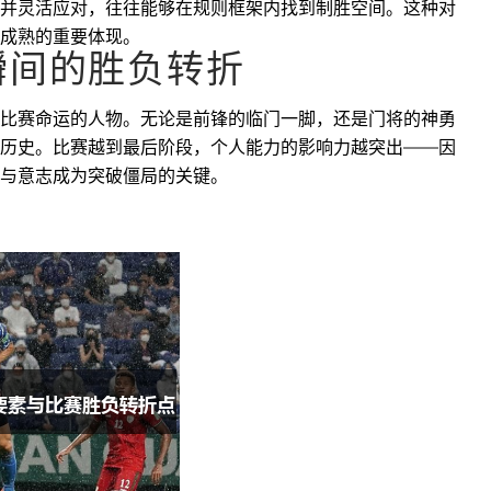
并灵活应对，往往能够在规则框架内找到制胜空间。这种对
成熟的重要体现。
瞬间的胜负转折
比赛命运的人物。无论是前锋的临门一脚，还是门将的神勇
历史。比赛越到最后阶段，个人能力的影响力越突出——因
与意志成为突破僵局的关键。