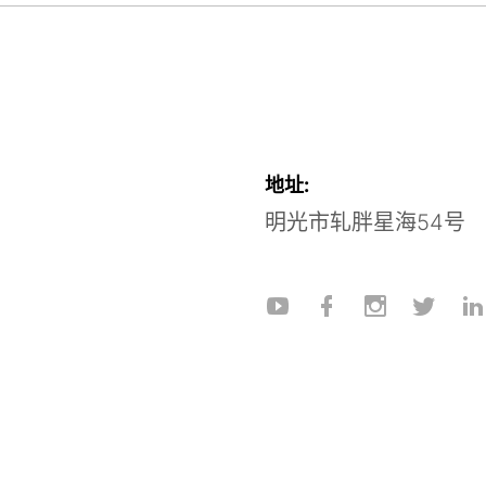
地址:
明光市轧胖星海54号