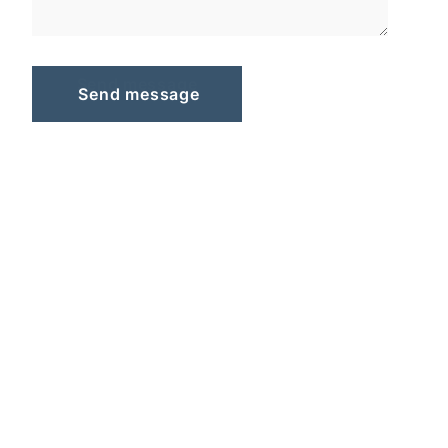
S
e
n
d
m
e
s
s
a
g
e
Send message