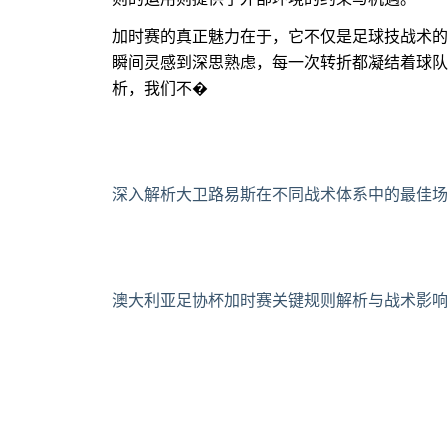
加时赛的真正魅力在于，它不仅是足球技战术的
瞬间灵感到深思熟虑，每一次转折都凝结着球队
析，我们不�
深入解析大卫路易斯在不同战术体系中的最佳场
澳大利亚足协杯加时赛关键规则解析与战术影响