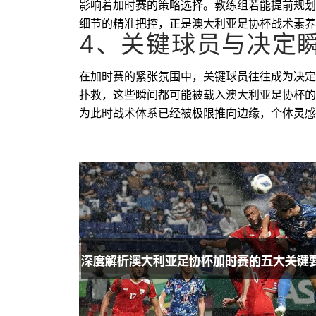
影响着加时赛的策略选择。教练组若能提前规划
细节的精准把控，正是澳大利亚足协杯战术素养
4、关键球员与决定
在加时赛的紧张氛围中，关键球员往往成为决定
扑救，这些瞬间都可能被载入澳大利亚足协杯的
为此时战术体系已经被极限推向边缘，个体灵感