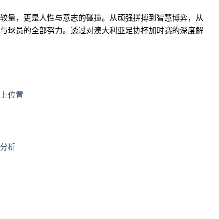
较量，更是人性与意志的碰撞。从顽强拼搏到智慧博弈，从
与球员的全部努力。透过对澳大利亚足协杯加时赛的深度解
上位置
分析