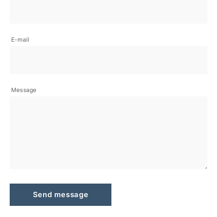
E-mail
Message
Send message