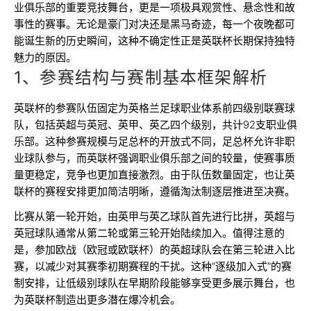
业俱乐部的重要竞技舞台，更是一项极具观赏性、悬念性和故
事性的赛事。无论是豪门对决还是黑马奇迹，每一个夜晚都可
能诞生新的历史瞬间，这种不确定性正是英联杯长期保持独特
魅力的原因。
1、参赛结构与赛制基本框架解析
英联杯的参赛队伍固定为英格兰足球职业体系前四级别联赛球
队，包括英超与英冠、英甲、英乙四个级别，共计92支职业俱
乐部。这种参赛规模与足总杯的开放式不同，足总杯允许非职
业球队参与，而英联杯强调职业俱乐部之间的较量，使赛事质
量更稳定，竞争也更加直接激烈。由于队伍数量固定，也让英
联杯的赛程安排更加简洁明晰，遵循淘汰制逐层推进至决赛。
比赛从第一轮开始，由英甲与英乙球队首先进行比拼，英超与
英冠球队通常从第二轮或第三轮开始陆续加入。值得注意的
是，参加欧战（欧冠或欧联杯）的英超球队会在第三轮进入比
赛，以减少对其赛季初期赛程的干扰。这种“逐级加入式”的赛
制安排，让低级别球队在早期阶段能够享受更多展示舞台，也
为英联杯制造出更多潜在爆冷机会。