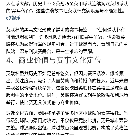
入点球大战。历史上不乏英冠乃至英甲球队连续淘汰英超球队
的“黑马传奇”。这些逆袭故事让英联杯充满浪漫与不确定性。
c7娱乐
英联杯的黑马文化形成了鲜明的赛事标签——“任何球队都有
可能进温布利”。许多球队即便无力在联赛中争冠，也会将英
联杯视为赢得冠军的现实机会。对于球迷而言，看到自己的主
队站上温布利决赛舞台，是一生难忘的荣耀。
4、商业价值与赛事文化定位
英联杯虽然历史不如足总杯悠久，但因其赛程紧凑、爆冷频
出、关注度高，吸引了大量赞助商和转播商的投入。近年来赛
事冠名权价格持续攀升，这也反映出英联杯在英格兰足球商业
版图中的重要地位。同时，英联杯决赛长期在伦敦温布利球场
举行，使比赛更具仪式感与商业价值。
球迷文化方面，英联杯承载了许多地区小球队的情感寄托。当
低级别球队与豪门对决时，不仅仅是竞技比拼，更是城市荣誉
之战。球迷随队出征，跨越数百公里观看比赛，构成了英格兰
传统足球文化中最热血的场景之一。