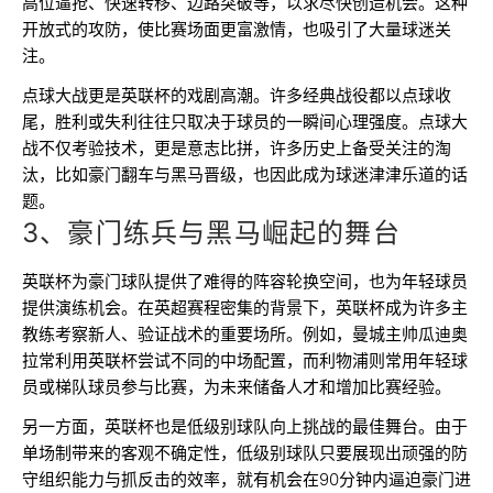
高位逼抢、快速转移、边路突破等，以求尽快创造机会。这种
开放式的攻防，使比赛场面更富激情，也吸引了大量球迷关
注。
点球大战更是英联杯的戏剧高潮。许多经典战役都以点球收
尾，胜利或失利往往只取决于球员的一瞬间心理强度。点球大
战不仅考验技术，更是意志比拼，许多历史上备受关注的淘
汰，比如豪门翻车与黑马晋级，也因此成为球迷津津乐道的话
题。
3、豪门练兵与黑马崛起的舞台
英联杯为豪门球队提供了难得的阵容轮换空间，也为年轻球员
提供演练机会。在英超赛程密集的背景下，英联杯成为许多主
教练考察新人、验证战术的重要场所。例如，曼城主帅瓜迪奥
拉常利用英联杯尝试不同的中场配置，而利物浦则常用年轻球
员或梯队球员参与比赛，为未来储备人才和增加比赛经验。
另一方面，英联杯也是低级别球队向上挑战的最佳舞台。由于
单场制带来的客观不确定性，低级别球队只要展现出顽强的防
守组织能力与抓反击的效率，就有机会在90分钟内逼迫豪门进