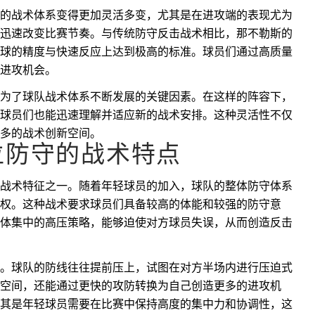
的战术体系变得更加灵活多变，尤其是在进攻端的表现尤为
迅速改变比赛节奏。与传统防守反击战术相比，那不勒斯的
球的精度与快速反应上达到极高的标准。球员们通过高质量
进攻机会。
为了球队战术体系不断发展的关键因素。在这样的阵容下，
球员们也能迅速理解并适应新的战术安排。这种灵活性不仅
多的战术创新空间。
位防守的战术特点
战术特征之一。随着年轻球员的加入，球队的整体防守体系
权。这种战术要求球员们具备较高的体能和较强的防守意
体集中的高压策略，能够迫使对方球员失误，从而创造反击
。球队的防线往往提前压上，试图在对方半场内进行压迫式
空间，还能通过更快的攻防转换为自己创造更多的进攻机
其是年轻球员需要在比赛中保持高度的集中力和协调性，这