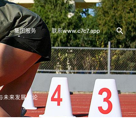
集团服务
联系www.c7c7.app
与未来发展讨论