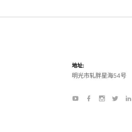
地址:
明光市轧胖星海54号