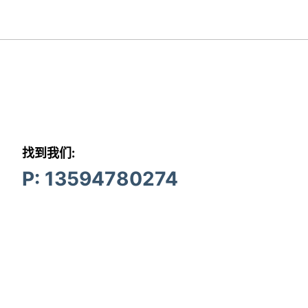
找到我们:
P: 13594780274