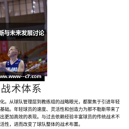
响战术体系
化。从球队管理层到教练组的战略眼光，都聚焦于引进年轻
基础。年轻球员的速度、灵活性和创造力为那不勒斯带来了
出更加高效的表现。与过去依赖经验丰富球员的传统战术不
活性，进而改变了球队整体的战术布置。