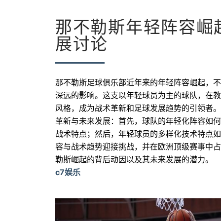
那不勒斯年轻阵容崛
展讨论
那不勒斯足球俱乐部近年来的年轻阵容崛起，不
深远的影响。这支以年轻球员为主的球队，在教
风格，成为战术革新和足球发展趋势的引领者。
革新与未来发展：首先，球队的年轻化阵容如何
战术特点；然后，年轻球员的多样化技术特点如
容与战术趋势迎接挑战，并在欧洲顶级赛事中占
勒斯崛起的背后动因以及其未来发展的潜力。
c7娱乐