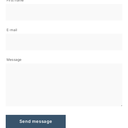
First name
E-mail
Message
Send message