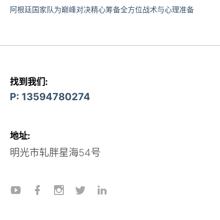
阿根廷国家队为巅峰对决精心筹备全方位战术与心理准备
找到我们:
P: 13594780274
地址:
明光市轧胖星海54号