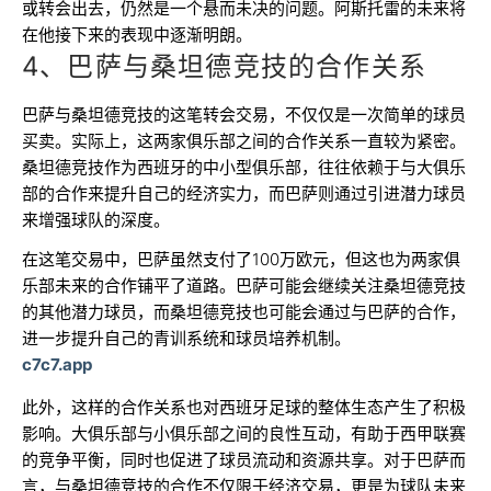
或转会出去，仍然是一个悬而未决的问题。阿斯托雷的未来将
在他接下来的表现中逐渐明朗。
4、巴萨与桑坦德竞技的合作关系
巴萨与桑坦德竞技的这笔转会交易，不仅仅是一次简单的球员
买卖。实际上，这两家俱乐部之间的合作关系一直较为紧密。
桑坦德竞技作为西班牙的中小型俱乐部，往往依赖于与大俱乐
部的合作来提升自己的经济实力，而巴萨则通过引进潜力球员
来增强球队的深度。
在这笔交易中，巴萨虽然支付了100万欧元，但这也为两家俱
乐部未来的合作铺平了道路。巴萨可能会继续关注桑坦德竞技
的其他潜力球员，而桑坦德竞技也可能会通过与巴萨的合作，
进一步提升自己的青训系统和球员培养机制。
c7c7.app
此外，这样的合作关系也对西班牙足球的整体生态产生了积极
影响。大俱乐部与小俱乐部之间的良性互动，有助于西甲联赛
的竞争平衡，同时也促进了球员流动和资源共享。对于巴萨而
言，与桑坦德竞技的合作不仅限于经济交易，更是为球队未来