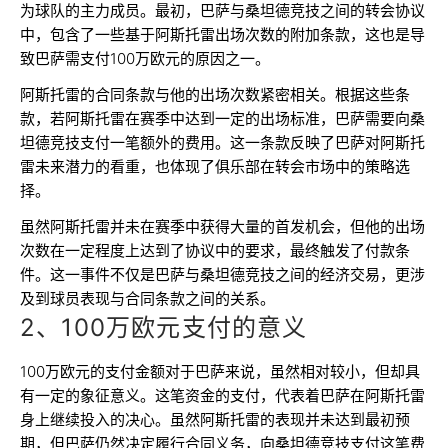
为球队的主力成员。最初，巴萨与桑坦德竞技之间的转会协议
中，包含了一些基于阿斯托雷出场次数的附加条款，这也是导
致巴萨需支付100万欧元的原因之一。
阿斯托雷的合同条款与他的出场次数紧密相关。根据这些条
款，若阿斯托雷在赛季中达到一定的出场标准，巴萨需要向桑
坦德竞技支付一笔额外的费用。这一条款反映了巴萨对阿斯托
雷未来潜力的看重，也体现了俱乐部在转会市场中的策略选
择。
虽然阿斯托雷并未在赛季中获得大量的首发机会，但他的出场
次数在一定程度上达到了协议中的要求，最终触发了付款条
件。这一事件不仅是巴萨与桑坦德竞技之间的经济交易，更涉
及到球员表现与合同条款之间的关系。
2、100万欧元支付的意义
100万欧元的支付金额对于巴萨来说，虽然相对较小，但却具
有一定的象征意义。这笔资金的支付，代表着巴萨在阿斯托雷
身上继续投入的决心。虽然阿斯托雷的表现并未达到最初预
期，但巴萨仍然决定履行合同义务，向桑坦德竞技支付这笔费