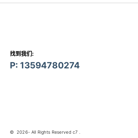
找到我们:
P: 13594780274
©
2026
- All Rights Reserved
c7
.