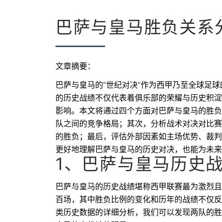
巴萨与皇马胜负关系
文章摘要：
巴萨与皇马的“世纪对决”作为西甲乃至全球足
的历史战绩不仅代表着俱乐部的荣耀与历史积淀
影响。本文将通过四个方面对巴萨与皇马的胜负
队之间的竞争格局；其次，分析战术对决对比赛
的胜负；最后，评估外部因素如主场优势、裁判
更好地理解巴萨与皇马的历史对决，也能为未来
1、巴萨与皇马历史
巴萨与皇马的历史战绩堪称西甲联赛最为激烈且
百场，其中胜负比例的变化和历年的战绩不仅反
类历史数据的详细分析，我们可以发现两队的胜