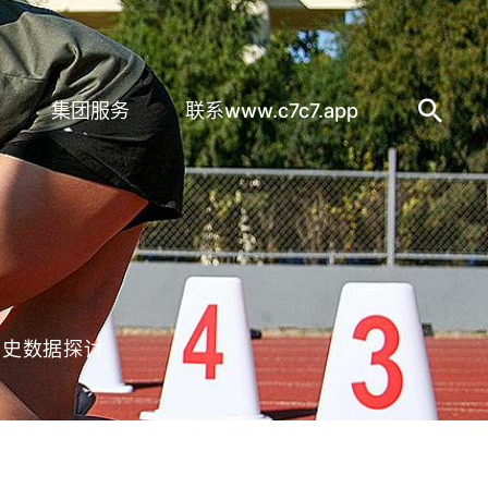
集团服务
联系www.c7c7.app
历史数据探讨