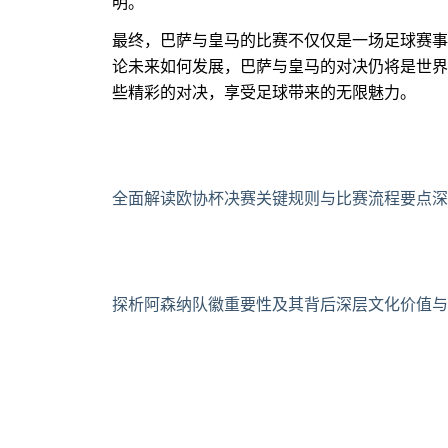
明。
最终，巴萨与皇马的比赛不仅仅是一场足球赛事
论未来如何发展，巴萨与皇马的对决仍将是世界
些精彩的对决，享受足球带来的无限魅力。
全面解读欧协杯决赛关键规则与比赛流程要点深
探析阿森纳队徽重要性及其背后深层文化价值与