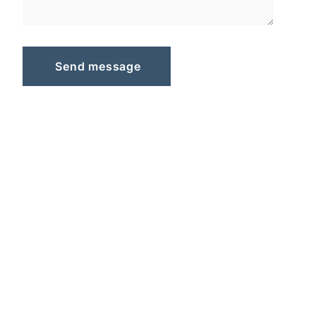
S
e
n
d
m
e
s
s
a
g
e
Send message