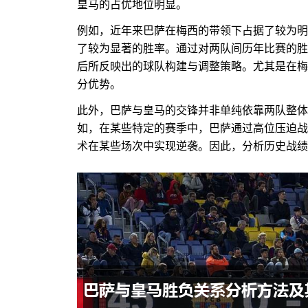
皇马的占优地位明显。
例如，近年来巴萨在梅西的带领下占据了较为明
了较为显著的胜率。通过对两队间历年比赛的胜
后所反映出的球队构建与调整策略。尤其是在梅
分优势。
此外，巴萨与皇马的交锋并非单纯依靠两队整体
如，在某些特定的赛季中，巴萨通过高位压迫战
术在某些场次中实现逆袭。因此，分析历史战绩