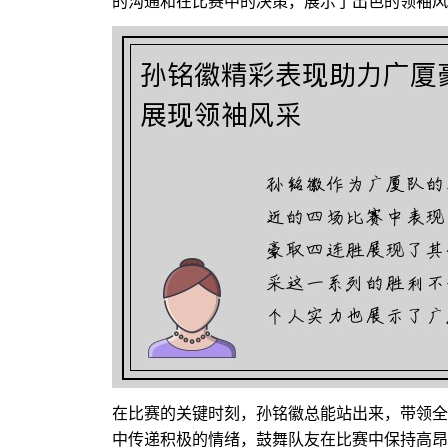
的沟通和在比赛中的决策，展示了出色的领袖风
在比赛的关键时刻，孙铭徽总能站出来，带领全
中传递积极的情绪，鼓舞队友在比赛中保持高昂