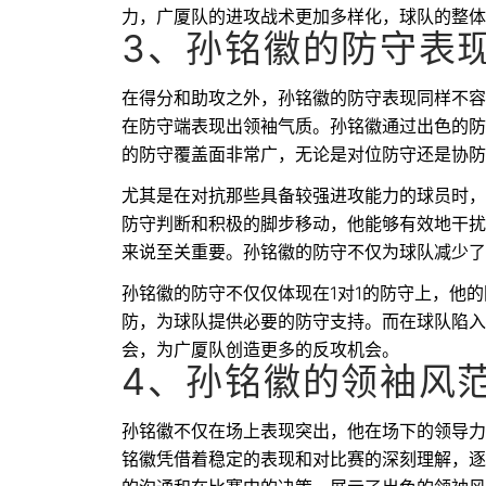
力，广厦队的进攻战术更加多样化，球队的整体
3、孙铭徽的防守表
在得分和助攻之外，孙铭徽的防守表现同样不容
在防守端表现出领袖气质。孙铭徽通过出色的防
的防守覆盖面非常广，无论是对位防守还是协防
尤其是在对抗那些具备较强进攻能力的球员时，
防守判断和积极的脚步移动，他能够有效地干扰
来说至关重要。孙铭徽的防守不仅为球队减少了
孙铭徽的防守不仅仅体现在1对1的防守上，他
防，为球队提供必要的防守支持。而在球队陷入
会，为广厦队创造更多的反攻机会。
4、孙铭徽的领袖风
孙铭徽不仅在场上表现突出，他在场下的领导力
铭徽凭借着稳定的表现和对比赛的深刻理解，逐