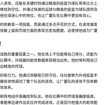
人进攻，还能在关键时刻通过精准的投篮为球队带来比分上
够找到空位，并通过快速的运球与精准的投篮为球队提供及
他在球迷心中的地位，也让广厦队在比赛中更加有信心。
的依赖某一项技能，而是通过多点开花的方式，在进攻端发
突破上篮和罚球方面的表现也愈加稳健，这使得他成为广厦
力
连胜的重要因素之一。他在场上不仅能够自己得分，还能为
比赛中，孙铭徽的助攻数据表现相当出色，他时常利用自己
出精准的传球。
的吸引力。他通过突破吸引防守后，往往能够为外线投篮手
徽有效地调动了整个队伍的进攻，让广厦队的进攻不仅依赖
攻体系。
和阵地战中准确找到队友。他在比赛中的传球准确度极高，
者能够迅速作出反应并完成进攻。正是因为他强大的助攻能