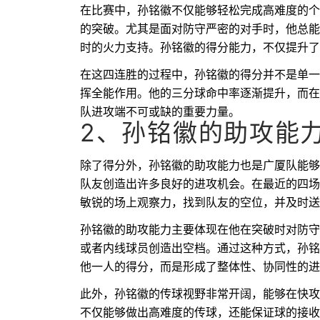
在比赛中，孙铭徽不仅能够轻松完成高难度的个
的突破。尤其是面对防守严密的对手时，他总能
时的火力支持。孙铭徽的得分能力，不仅提升了
在这四连胜的过程中，孙铭徽的得分并不是单一
挥全能作用。他的三分球命中率逐渐提升，而在
队进攻端不可或缺的重要力量。
2、孙铭徽的助攻能
除了得分外，孙铭徽的助攻能力也是广厦队能够
队友创造出许多良好的进攻机会。在最近的四场
敏锐的场上观察力，找到队友的空位，并及时送
孙铭徽的助攻能力主要体现在他在突破时对防守
或者内线球员创造出空档。通过这种方式，孙铭
他一人的得分，而是形成了整体性、协同性的进
此外，孙铭徽的传球视野非常开阔，能够在快攻
不仅能够做出高难度的传球，还能保证球的接收