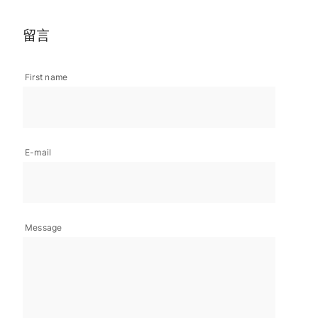
留言
First name
E-mail
Message