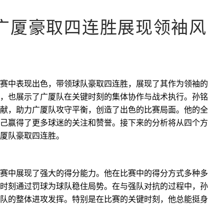
广厦豪取四连胜展现领袖风
赛中表现出色，带领球队豪取四连胜，展现了其作为领袖的
，也展示了广厦队在关键时刻的集体协作与战术执行。孙铭
献，助力广厦队攻守平衡，创造了出色的比赛局面。他的全
己赢得了更多球迷的关注和赞誉。接下来的分析将从四个方
厦队豪取四连胜。
力
赛中展现了强大的得分能力。他在比赛中的得分方式多种多
时刻通过罚球为球队稳住局势。在与强队对抗的过程中，孙
队的整体进攻发挥。特别是在比赛的关键时刻，他总能挺身