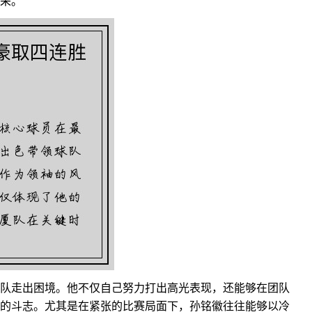
采。
队走出困境。他不仅自己努力打出高光表现，还能够在团队
的斗志。尤其是在紧张的比赛局面下，孙铭徽往往能够以冷