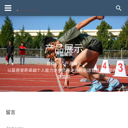
产品展示
首页
产品展示
以莫德里奇卓越个人能力主宰比赛走向的足球智慧传奇现代中
场篇章
留言