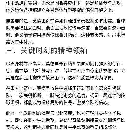
化不断进行微调。无论是回撤接应中卫，还是前插参与进攻，
他的跑位选择都建立在对整体阵型平衡的深刻理解之上。
更重要的是，莫德里奇懂得如何通过节奏控制影响比赛。当球
队需要稳住局面时，他会主动放慢传导速度；当需要提速冲击
时，他又能迅速用纵向传球撕开防线。这种节奏感，是战术智
慧的集中体现。
三、关键时刻的精神领袖
尽管身材并不高大，莫德里奇在精神层面却拥有强大的存在
感。他在场上的冷静与专注，能够在无形中稳定队友情绪，尤
其是在高压比赛或逆境局面下，这种气质显得尤为珍贵。
在重大比赛中，莫德里奇往往选择用行动而非言语来引领球
队。一次关键抢断、一脚决定走势的远射，或是一段连续的控
球组织，都能成为扭转局势的信号，激发全队的信心。
此外，他对胜利的渴望与职业态度，也为年轻球员树立了标
杆。即便在职业生涯后期，莫德里奇依然保持高标准训练与比
赛投入，这种精神力量同样是其主宰比赛的重要组成部分。