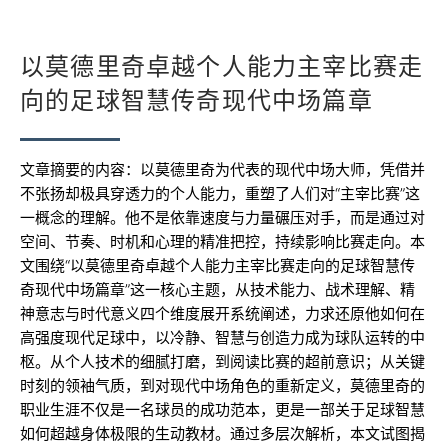
以莫德里奇卓越个人能力主宰比赛走
向的足球智慧传奇现代中场篇章
文章摘要的内容：以莫德里奇为代表的现代中场大师，凭借并
不张扬却极具穿透力的个人能力，重塑了人们对“主宰比赛”这
一概念的理解。他不是依靠速度与力量碾压对手，而是通过对
空间、节奏、时机和心理的精准把控，持续影响比赛走向。本
文围绕“以莫德里奇卓越个人能力主宰比赛走向的足球智慧传
奇现代中场篇章”这一核心主题，从技术能力、战术理解、精
神意志与时代意义四个维度展开系统阐述，力求还原他如何在
高强度现代足球中，以冷静、智慧与创造力成为球队运转的中
枢。从个人技术的细腻打磨，到阅读比赛的超前意识；从关键
时刻的领袖气质，到对现代中场角色的重新定义，莫德里奇的
职业生涯不仅是一名球员的成功范本，更是一部关于足球智慧
如何超越身体极限的生动教材。通过多层次解析，本文试图揭