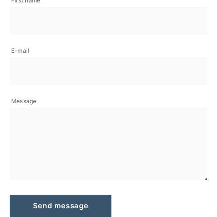
First name
E-mail
Message
Send message