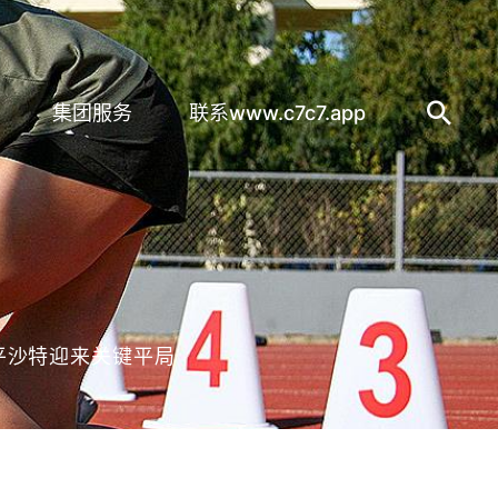
集团服务
联系www.c7c7.app
平沙特迎来关键平局