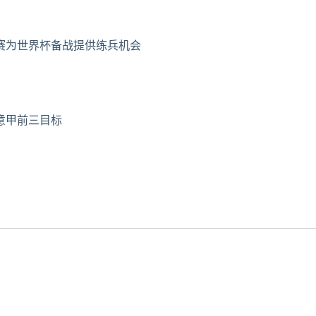
列赛为世界杯备战提供练兵机会
意甲前三目标