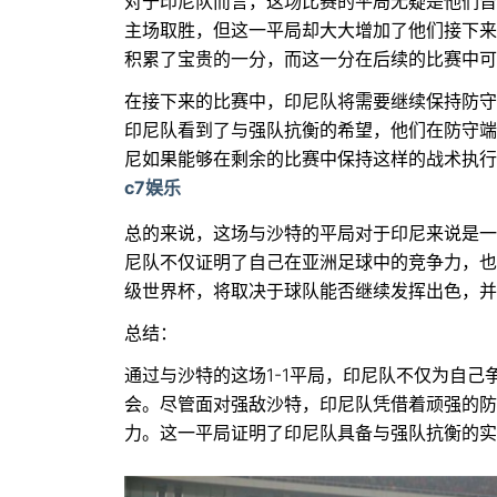
对于印尼队而言，这场比赛的平局无疑是他们晋
主场取胜，但这一平局却大大增加了他们接下来
积累了宝贵的一分，而这一分在后续的比赛中可
在接下来的比赛中，印尼队将需要继续保持防守
印尼队看到了与强队抗衡的希望，他们在防守端
尼如果能够在剩余的比赛中保持这样的战术执行
c7娱乐
总的来说，这场与沙特的平局对于印尼来说是一
尼队不仅证明了自己在亚洲足球中的竞争力，也
级世界杯，将取决于球队能否继续发挥出色，并
总结：
通过与沙特的这场1-1平局，印尼队不仅为自
会。尽管面对强敌沙特，印尼队凭借着顽强的防
力。这一平局证明了印尼队具备与强队抗衡的实