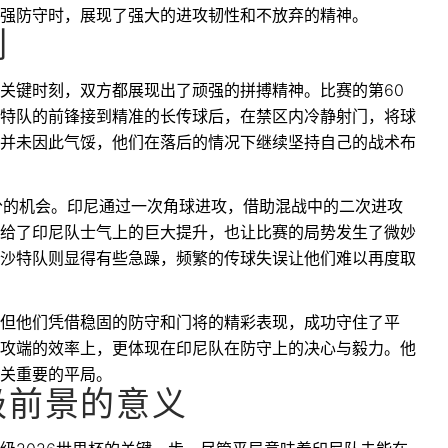
强防守时，展现了强大的进攻韧性和不放弃的精神。
刻
关键时刻，双方都展现出了顽强的拼搏精神。比赛的第60
特队的前锋接到精准的长传球后，在禁区内冷静射门，将球
并未因此气馁，他们在落后的情况下继续坚持自己的战术布
分的机会。印尼通过一次角球进攻，借助混战中的二次进攻
给了印尼队士气上的巨大提升，也让比赛的局势发生了微妙
沙特队则显得有些急躁，频繁的传球失误让他们难以再度取
但他们凭借稳固的防守和门将的精彩表现，成功守住了平
攻端的效率上，更体现在印尼队在防守上的决心与毅力。他
关重要的平局。
级前景的意义