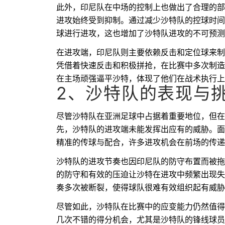
此外，印尼队在中场的控制上也做出了合理的部
进攻始终受到抑制。通过减少沙特队的控球时间
球进行进攻，这也增加了沙特队进攻的不可预测
在进攻端，印尼队则主要依赖反击和定位球来制
凭借着快速反击和积极拼抢，在比赛中多次制造
在主场顽强逼平沙特，体现了他们在战术执行上
2、沙特队的表现与
尽管沙特队在亚洲足球中占据着重要地位，但在
先，沙特队的进攻端未能发挥出应有的威胁。面
精准的传球与配合，许多进攻机会在前场的传递
沙特队的进攻节奏也因印尼队的防守布置而被拖
的防守和有效的压迫让沙特在进攻中频繁出现失
奏多次被断裂，使得球队很难有效组织起有威胁
尽管如此，沙特队在比赛中的应变能力仍然值得
几次不错的得分机会，尤其是沙特队的锋线球员