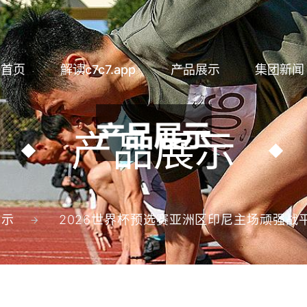
站首页
解读c7c7.app
产品展示
集团新闻
产品展示
展示
2026世界杯预选赛亚洲区印尼主场顽强战