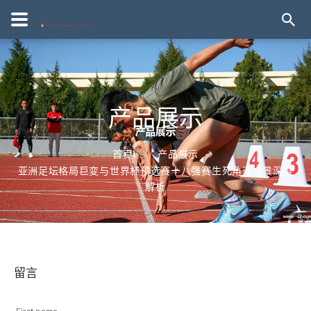
产品展示
首页
产品展示
亚洲足坛格局巨变与世界杯预选赛十八强赛生死角逐全景深度
解析
留言