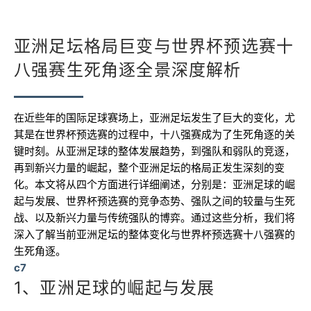
亚洲足坛格局巨变与世界杯预选赛十
八强赛生死角逐全景深度解析
在近些年的国际足球赛场上，亚洲足坛发生了巨大的变化，尤
其是在世界杯预选赛的过程中，十八强赛成为了生死角逐的关
键时刻。从亚洲足球的整体发展趋势，到强队和弱队的竞逐，
再到新兴力量的崛起，整个亚洲足坛的格局正发生深刻的变
化。本文将从四个方面进行详细阐述，分别是：亚洲足球的崛
起与发展、世界杯预选赛的竞争态势、强队之间的较量与生死
战、以及新兴力量与传统强队的博弈。通过这些分析，我们将
深入了解当前亚洲足坛的整体变化与世界杯预选赛十八强赛的
生死角逐。
c7
1、亚洲足球的崛起与发展