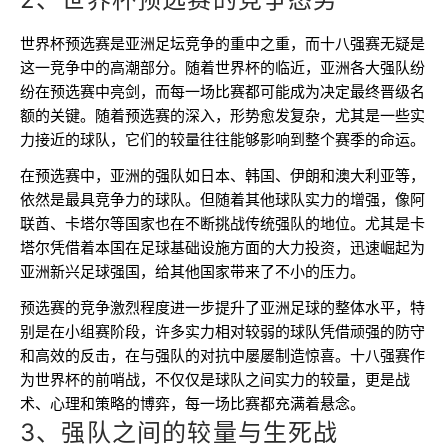
世界杯预选赛是亚洲足坛竞争的重中之重，而十八强赛无疑是
这一竞争中的高潮部分。随着世界杯的临近，亚洲各大强队纷
纷在预选赛中亮剑，而每一场比赛都可能成为决定最终晋级名
额的关键。随着预选赛的深入，形势愈发复杂，尤其是一些实
力接近的球队，它们的较量往往能够影响到整个赛季的命运。
在预选赛中，亚洲的强队如日本、韩国、伊朗和澳大利亚等，
依然是最具竞争力的球队。但随着其他球队实力的增强，像阿
联酋、卡塔尔等国家也在不断挑战传统强队的地位。尤其是卡
塔尔凭借着本国在足球基础设施方面的大力投资，迅速崛起为
亚洲新兴足球强国，给其他国家带来了不小的压力。
预选赛的竞争激烈程度进一步提升了亚洲足球的整体水平，特
别是在小组赛阶段，许多实力相对较弱的球队凭借顽强的防守
和高效的反击，在与强队的对抗中屡屡制造惊喜。十八强赛作
为世界杯的前哨战，不仅仅是球队之间实力的较量，更是战
术、心理和策略的博弈，每一场比赛都充满着悬念。
3、强队之间的较量与生死战