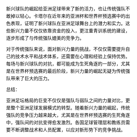
新兴球队的崛起给亚洲足球带来了新的活力，也让传统强队不
敢掉以轻心。卡塔尔在近年来的亚洲杯和世界杯预选赛中的出
色表现，证明了新兴球队在亚洲足球舞台上的潜力和实力。这
些新兴力量不仅仅依靠资金的投入，更注重青训系统的建设，
逐步形成了与传统强队媲美的竞争力。
对于传统强队来说，面对新兴力量的挑战，不仅仅需要提升自
己的技术水平和战术体系，还需要在心理和经验上保持优势。
每场与新兴球队的对抗，都可能成为生死角逐的一部分，尤其
是在世界杯预选赛的最后阶段，新兴力量的崛起无疑为传统强
队带来了巨大的压力。
总结：
亚洲足坛格局的巨变不仅仅是强队与弱队之间的力量对比，更
是整个亚洲足球发展模式的转型。随着新兴力量的崛起，传统
强队的竞争压力越来越大，尤其是在世界杯预选赛的生死角逐
中，强队间的对抗变得愈发激烈。各国足球管理层和教练员需
要不断调整战术和人员配置，以应对新形势下的竞争挑战。