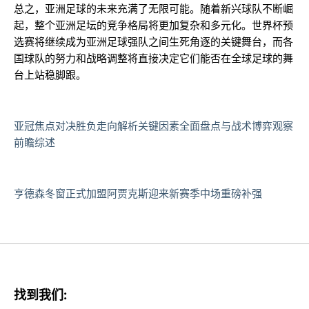
总之，亚洲足球的未来充满了无限可能。随着新兴球队不断崛
起，整个亚洲足坛的竞争格局将更加复杂和多元化。世界杯预
选赛将继续成为亚洲足球强队之间生死角逐的关键舞台，而各
国球队的努力和战略调整将直接决定它们能否在全球足球的舞
台上站稳脚跟。
亚冠焦点对决胜负走向解析关键因素全面盘点与战术博弈观察
前瞻综述
亨德森冬窗正式加盟阿贾克斯迎来新赛季中场重磅补强
找到我们: