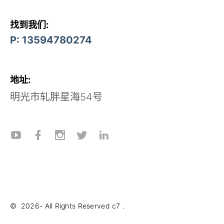
找到我们:
P: 13594780274
地址:
明光市轧胖星海54号
©
2026
- All Rights Reserved
c7
.