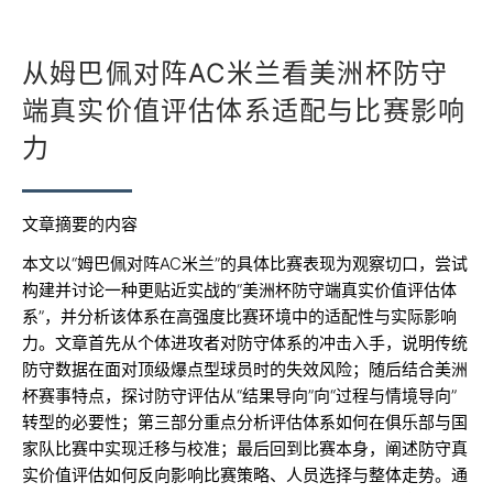
从姆巴佩对阵AC米兰看美洲杯防守
端真实价值评估体系适配与比赛影响
力
文章摘要的内容
本文以“姆巴佩对阵AC米兰”的具体比赛表现为观察切口，尝试
构建并讨论一种更贴近实战的“美洲杯防守端真实价值评估体
系”，并分析该体系在高强度比赛环境中的适配性与实际影响
力。文章首先从个体进攻者对防守体系的冲击入手，说明传统
防守数据在面对顶级爆点型球员时的失效风险；随后结合美洲
杯赛事特点，探讨防守评估从“结果导向”向“过程与情境导向”
转型的必要性；第三部分重点分析评估体系如何在俱乐部与国
家队比赛中实现迁移与校准；最后回到比赛本身，阐述防守真
实价值评估如何反向影响比赛策略、人员选择与整体走势。通