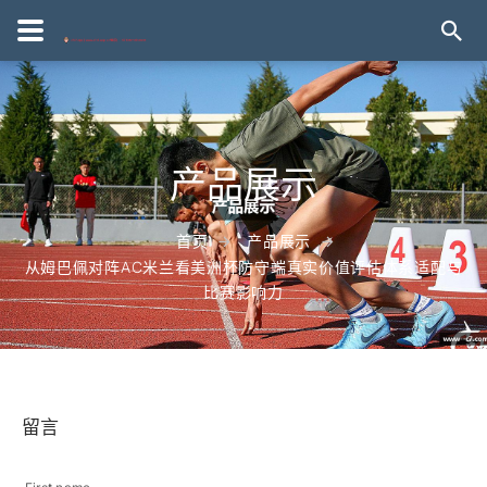
产品展示
首页
产品展示
从姆巴佩对阵AC米兰看美洲杯防守端真实价值评估体系适配与
比赛影响力
留言