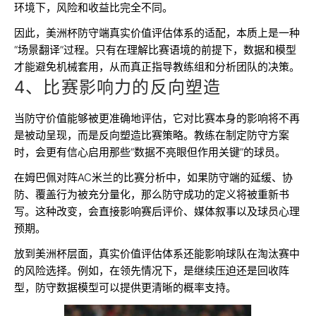
环境下，风险和收益比完全不同。
因此，美洲杯防守端真实价值评估体系的适配，本质上是一种
“场景翻译”过程。只有在理解比赛语境的前提下，数据和模型
才能避免机械套用，从而真正指导教练组和分析团队的决策。
4、比赛影响力的反向塑造
当防守价值能够被更准确地评估，它对比赛本身的影响将不再
是被动呈现，而是反向塑造比赛策略。教练在制定防守方案
时，会更有信心启用那些“数据不亮眼但作用关键”的球员。
在姆巴佩对阵AC米兰的比赛分析中，如果防守端的延缓、协
防、覆盖行为被充分量化，那么防守成功的定义将被重新书
写。这种改变，会直接影响赛后评价、媒体叙事以及球员心理
预期。
放到美洲杯层面，真实价值评估体系还能影响球队在淘汰赛中
的风险选择。例如，在领先情况下，是继续压迫还是回收阵
型，防守数据模型可以提供更清晰的概率支持。