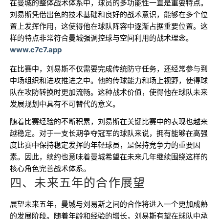
在曼城的整体战术体系中，球员的多功能性一直是重要特点。
刘易斯凭借出色的技术基础和良好的战术意识，能够在多个位
置上发挥作用，这使得他在球队阵容中逐渐占据重要位置。这
样的特点非常符合曼城强调控球与空间利用的战术理念。
www.c7c7.app
在比赛中，刘易斯不仅需要完成传统防守任务，还经常参与到
中场组织和进攻推进之中。他的传球能力和场上视野，使得球
队在攻防转换时更加流畅。这种战术价值，使得他在球队未来
发展规划中具有不可替代的意义。
随着比赛经验的不断积累，刘易斯在关键比赛中的表现也越来
越稳定。对于一支长期争夺冠军的球队来说，拥有能够在高强
度比赛中保持稳定发挥的年轻球员，是保持竞争力的重要因
素。因此，续约也意味着曼城希望在未来几年继续围绕这样的
核心角色完善战术体系。
四、未来五年的合作展望
展望未来五年，曼城与刘易斯之间的合作将进入一个更加成熟
的发展阶段。随着年龄和经验的增长，刘易斯有望在球队中承