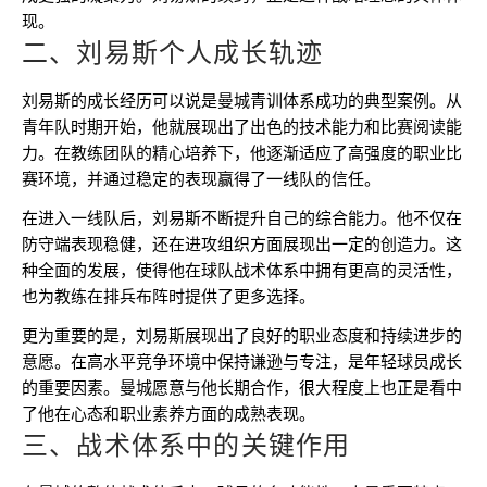
现。
二、刘易斯个人成长轨迹
刘易斯的成长经历可以说是曼城青训体系成功的典型案例。从
青年队时期开始，他就展现出了出色的技术能力和比赛阅读能
力。在教练团队的精心培养下，他逐渐适应了高强度的职业比
赛环境，并通过稳定的表现赢得了一线队的信任。
在进入一线队后，刘易斯不断提升自己的综合能力。他不仅在
防守端表现稳健，还在进攻组织方面展现出一定的创造力。这
种全面的发展，使得他在球队战术体系中拥有更高的灵活性，
也为教练在排兵布阵时提供了更多选择。
更为重要的是，刘易斯展现出了良好的职业态度和持续进步的
意愿。在高水平竞争环境中保持谦逊与专注，是年轻球员成长
的重要因素。曼城愿意与他长期合作，很大程度上也正是看中
了他在心态和职业素养方面的成熟表现。
三、战术体系中的关键作用