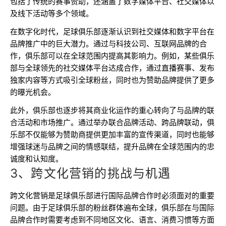
包括了传统的赛事赞助，还涵盖了数字媒体平台、社交媒体以
及线下活动等多个领域。
在数字化时代，足球俱乐部逐渐认识到社交媒体和数字平台在
品牌推广中的巨大潜力。通过与科技公司、互联网品牌的合
作，俱乐部可以在全球范围内提高其影响力。例如，某些俱乐
部与全球领先的社交媒体平台达成合作，通过直播赛事、发布
独家内容等方式吸引全球粉丝，同时也为赞助品牌提供了更多
的曝光机会。
此外，俱乐部也逐步将其商业化运作的重心转向了与品牌的联
合活动和市场推广。通过举办联合品牌活动、跨品牌联动，俱
乐部不仅能够为赞助商提供更加丰富的宣传渠道，同时也能够
增强球迷与品牌之间的情感联结，提升品牌在全球范围内的忠
诚度和认知度。
3、跨文化营销的挑战与机遇
跨文化营销是足球俱乐部进行国际品牌合作时必须面对的重要
问题。由于足球俱乐部的粉丝群体遍布全球，俱乐部在与国际
品牌合作时需要考虑到不同地区文化、语言、消费习惯等方面