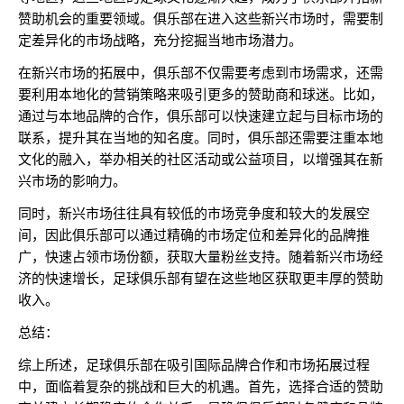
赞助机会的重要领域。俱乐部在进入这些新兴市场时，需要制
定差异化的市场战略，充分挖掘当地市场潜力。
在新兴市场的拓展中，俱乐部不仅需要考虑到市场需求，还需
要利用本地化的营销策略来吸引更多的赞助商和球迷。比如，
通过与本地品牌的合作，俱乐部可以快速建立起与目标市场的
联系，提升其在当地的知名度。同时，俱乐部还需要注重本地
文化的融入，举办相关的社区活动或公益项目，以增强其在新
兴市场的影响力。
同时，新兴市场往往具有较低的市场竞争度和较大的发展空
间，因此俱乐部可以通过精确的市场定位和差异化的品牌推
广，快速占领市场份额，获取大量粉丝支持。随着新兴市场经
济的快速增长，足球俱乐部有望在这些地区获取更丰厚的赞助
收入。
总结：
综上所述，足球俱乐部在吸引国际品牌合作和市场拓展过程
中，面临着复杂的挑战和巨大的机遇。首先，选择合适的赞助