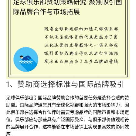
1、赞助商选择标准与国际品牌吸引
足球俱乐部吸引国际品牌赞助合作的首要任务是选择合适的赞
助商。国际品牌通常具有全球化视野和强大的市场影响力，因
此俱乐部在选择合作伙伴时需要考虑品牌的国际声誉和市场定
位。俱乐部应与那些具有广泛国际受众、与俱乐部价值观相符
的品牌展开合作，这样能够在市场营销上实现更高效的协同效
应。