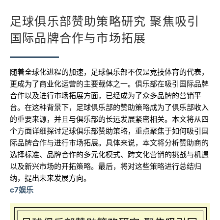
足球俱乐部赞助策略研究 聚焦吸引
国际品牌合作与市场拓展
随着全球化进程的加速，足球俱乐部不仅是竞技体育的代表，
更成为了商业化运营的主要载体之一。俱乐部在吸引国际品牌
合作以及进行市场拓展方面，已经成为了众多品牌的营销平
台。在这种背景下，足球俱乐部的赞助策略成为了俱乐部收入
的重要来源，并且与俱乐部的长远发展紧密相关。本文将从四
个方面详细探讨足球俱乐部赞助策略，重点聚焦于如何吸引国
际品牌合作与进行市场拓展。具体来说，本文将分析赞助商的
选择标准、品牌合作的多元化模式、跨文化营销的挑战与机遇
以及新兴市场的开拓策略。最后，将对这些策略进行总结归
纳，提出未来发展方向。
c7娱乐