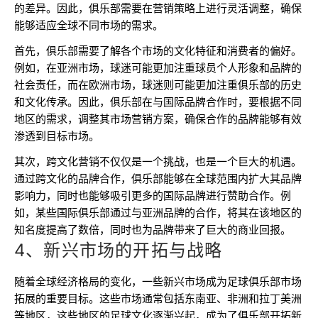
的差异。因此，俱乐部需要在营销策略上进行灵活调整，确保
能够适应全球不同市场的需求。
首先，俱乐部需要了解各个市场的文化特征和消费者的偏好。
例如，在亚洲市场，球迷可能更加注重球员个人形象和品牌的
社会责任，而在欧洲市场，球迷则可能更加注重俱乐部的历史
和文化传承。因此，俱乐部在与国际品牌合作时，要根据不同
地区的需求，调整其市场营销方案，确保合作的品牌能够有效
渗透到目标市场。
其次，跨文化营销不仅仅是一个挑战，也是一个巨大的机遇。
通过跨文化的品牌合作，俱乐部能够在全球范围内扩大其品牌
影响力，同时也能够吸引更多的国际品牌进行赞助合作。例
如，某些国际俱乐部通过与亚洲品牌的合作，将其在该地区的
知名度提高了数倍，同时也为品牌带来了巨大的商业回报。
4、新兴市场的开拓与战略
随着全球经济格局的变化，一些新兴市场成为足球俱乐部市场
拓展的重要目标。这些市场通常包括东南亚、非洲和拉丁美洲
等地区，这些地区的足球文化逐渐兴起，成为了俱乐部开拓新