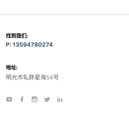
找到我们:
P: 13594780274
地址:
明光市轧胖星海54号