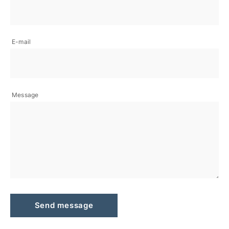
E-mail
Message
Send message