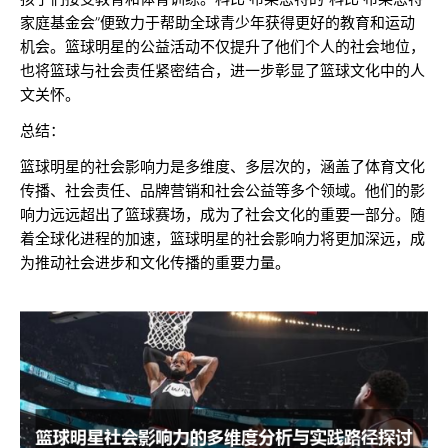
家庭基金会”便致力于帮助全球青少年获得更好的教育和运动
机会。篮球明星的公益活动不仅提升了他们个人的社会地位，
也将篮球与社会责任紧密结合，进一步彰显了篮球文化中的人
文关怀。
总结：
篮球明星的社会影响力是多维度、多层次的，涵盖了体育文化
传播、社会责任、品牌营销和社会公益等多个领域。他们的影
响力远远超出了篮球赛场，成为了社会文化的重要一部分。随
着全球化进程的加速，篮球明星的社会影响力将更加深远，成
为推动社会进步和文化传播的重要力量。