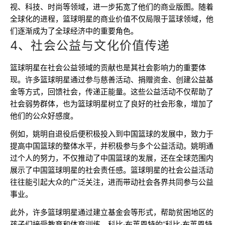
视、科技、时尚等领域，进一步拓宽了他们的商业版图。随着
全球化的进程，篮球明星的商业价值不仅局限于篮球领域，他
们逐渐成为了全球经济中的重要角色。
4、社会公益与文化价值传递
篮球明星在社会公益领域的贡献也是其社会影响力的重要体
现。许多篮球明星通过参与慈善活动、捐赠资金、创建公益基
金等方式，回馈社会，传递正能量。这些公益活动不仅帮助了
社会弱势群体，也为篮球明星树立了良好的社会形象，增加了
他们的公众好感度。
例如，姚明自退役后便积极投入到中国篮球的发展中，致力于
提高中国篮球的整体水平，并积极参与多个公益活动。姚明通
过个人的努力，不仅推动了中国篮球的发展，还在全球范围内
展示了中国篮球明星的社会责任感。篮球明星的社会公益活动
往往能引起大众的广泛关注，进而带动社会各界共同参与公益
事业。
此外，许多篮球明星通过建立基金会等形式，帮助贫困地区的
孩子们接受教育和体育训练。科比·布莱恩特的“科比·布莱恩特