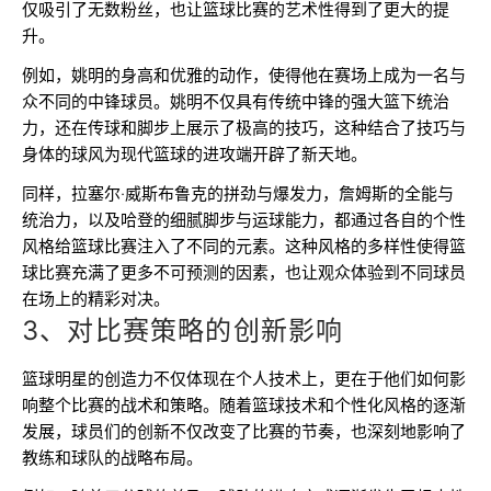
仅吸引了无数粉丝，也让篮球比赛的艺术性得到了更大的提
升。
例如，姚明的身高和优雅的动作，使得他在赛场上成为一名与
众不同的中锋球员。姚明不仅具有传统中锋的强大篮下统治
力，还在传球和脚步上展示了极高的技巧，这种结合了技巧与
身体的球风为现代篮球的进攻端开辟了新天地。
同样，拉塞尔·威斯布鲁克的拼劲与爆发力，詹姆斯的全能与
统治力，以及哈登的细腻脚步与运球能力，都通过各自的个性
风格给篮球比赛注入了不同的元素。这种风格的多样性使得篮
球比赛充满了更多不可预测的因素，也让观众体验到不同球员
在场上的精彩对决。
3、对比赛策略的创新影响
篮球明星的创造力不仅体现在个人技术上，更在于他们如何影
响整个比赛的战术和策略。随着篮球技术和个性化风格的逐渐
发展，球员们的创新不仅改变了比赛的节奏，也深刻地影响了
教练和球队的战略布局。