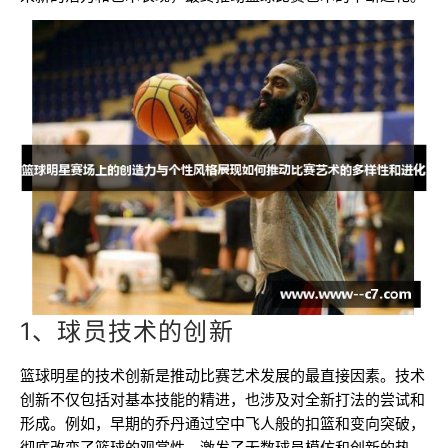
1、球员技术的创新
篮球明星的技术创新是推动比赛艺术发展的最直接因素。技术
创新不仅包括对基本技能的精进，也涉及对全新打法的尝试和
形成。例如，早期的乔丹通过空中飞人般的扣篮和变向突破，
彻底改变了篮球的观赏性，激发了无数球员模仿和创新的热