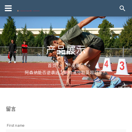
产品展示
首页
产品展示
阿森纳能否逆袭追上利物浦夺取英超冠军？
留言
First name