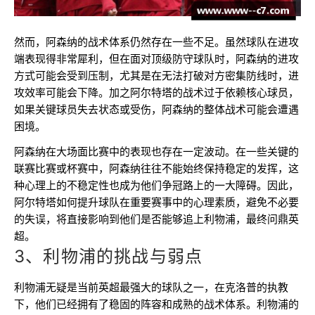
然而，阿森纳的战术体系仍然存在一些不足。虽然球队在进攻
端表现得非常犀利，但在面对顶级防守球队时，阿森纳的进攻
方式可能会受到压制，尤其是在无法打破对方密集防线时，进
攻效率可能会下降。加之阿尔特塔的战术过于依赖核心球员，
如果关键球员失去状态或受伤，阿森纳的整体战术可能会遭遇
困境。
阿森纳在大场面比赛中的表现也存在一定波动。在一些关键的
联赛比赛或杯赛中，阿森纳往往不能始终保持稳定的发挥，这
种心理上的不稳定性也成为他们争冠路上的一大障碍。因此，
阿尔特塔如何提升球队在重要赛事中的心理素质，避免不必要
的失误，将直接影响到他们是否能够追上利物浦，最终问鼎英
超。
3、利物浦的挑战与弱点
利物浦无疑是当前英超最强大的球队之一，在克洛普的执教
下，他们已经拥有了稳固的阵容和成熟的战术体系。利物浦的