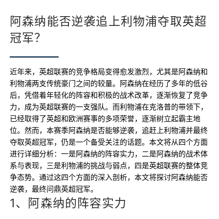
阿森纳能否逆袭追上利物浦夺取英超
冠军？
近年来，英超联赛的竞争格局变得愈发激烈，尤其是阿森纳和
利物浦两支传统豪门之间的较量。阿森纳在经历了多年的低谷
后，凭借着年轻化的阵容和积极的战术改革，逐渐恢复了竞争
力，成为英超联赛的一支强队。而利物浦在克洛普的带领下，
已经取得了英超和欧洲赛事的多项荣誉，逐渐树立起霸主地
位。然而，本赛季阿森纳是否能够逆袭，追赶上利物浦并最终
夺取英超冠军，仍是一个备受关注的话题。本文将从四个方面
进行详细分析：一是阿森纳的阵容实力，二是阿森纳的战术体
系与表现，三是利物浦的挑战与弱点，四是英超联赛的整体竞
争态势。通过这四个方面的深入剖析，本文将探讨阿森纳能否
逆袭，最终问鼎英超冠军。
1、阿森纳的阵容实力