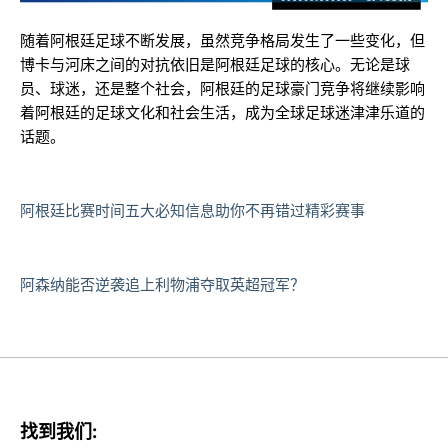
随着阿根廷足球不断发展，虽然竞争格局发生了一些变化，但
博卡与河床之间的对抗依旧是阿根廷足球的核心。无论是球
员、球迷，还是整个社会，阿根廷的足球豪门竞争将继续影响
着阿根廷的足球文化和社会生活，成为全球足球迷津津乐道的
话题。
阿根廷比赛时间五大必知信息助你不再错过精彩赛事
阿森纳能否逆袭追上利物浦夺取英超冠军？
找到我们: