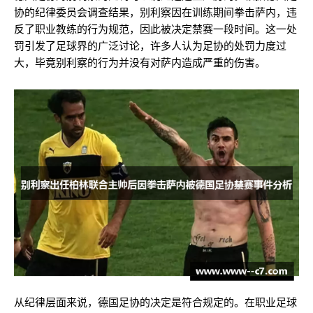
协的纪律委员会调查结果，别利察因在训练期间拳击萨内，违
反了职业教练的行为规范，因此被决定禁赛一段时间。这一处
罚引发了足球界的广泛讨论，许多人认为足协的处罚力度过
大，毕竟别利察的行为并没有对萨内造成严重的伤害。
从纪律层面来说，德国足协的决定是符合规定的。在职业足球