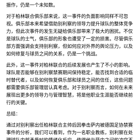
振作，仍是一个未知数。
对于柏林联合俱乐部来说，这一事件的负面影响同样不可忽
视。俱乐部本来希望借助别利察的领导力提升球队的整体竞争
力，但此次事件的发生无疑给俱乐部带来了极大的困扰。不仅
是球队的士气，俱乐部的形象也遭受了一定的损害。尽管俱乐
部方面强调会支持别利察，但如何应对外界的舆论压力，以及
如何修复与球员之间的关系，仍是一个挑战。
此外，这一事件对柏林联合的后续发展也产生了不小的影响。
球队是否能够在别利察禁赛期间保持稳定，能否找到合适的临
时替代者，以及如何恢复俱乐部和球员之间的信任，这些问题
都需要俱乐部管理层认真考虑。对于别利察而言，如何在未来
展现出更多的领导力与管理智慧，将是他职业生涯能否继续前
行的关键。
总结：
通过对别利察出任柏林联合主帅后因拳击萨内被德国足协禁赛
事件的分析，我们可以看到，作为一名职业教练，别利察在处
理球队内部矛盾时的情绪化反应，使得他与萨内之间的冲突不