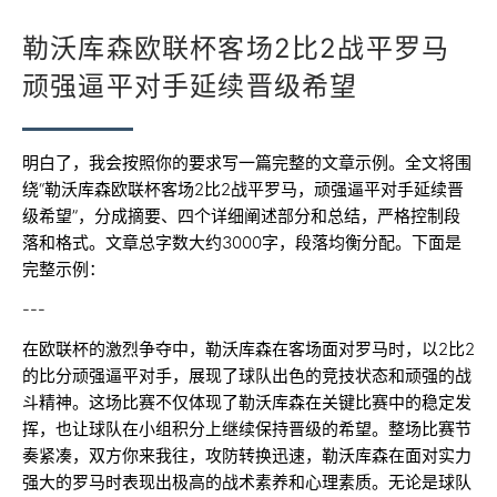
勒沃库森欧联杯客场2比2战平罗马
顽强逼平对手延续晋级希望
明白了，我会按照你的要求写一篇完整的文章示例。全文将围
绕“勒沃库森欧联杯客场2比2战平罗马，顽强逼平对手延续晋
级希望”，分成摘要、四个详细阐述部分和总结，严格控制段
落和格式。文章总字数大约3000字，段落均衡分配。下面是
完整示例：
---
在欧联杯的激烈争夺中，勒沃库森在客场面对罗马时，以2比2
的比分顽强逼平对手，展现了球队出色的竞技状态和顽强的战
斗精神。这场比赛不仅体现了勒沃库森在关键比赛中的稳定发
挥，也让球队在小组积分上继续保持晋级的希望。整场比赛节
奏紧凑，双方你来我往，攻防转换迅速，勒沃库森在面对实力
强大的罗马时表现出极高的战术素养和心理素质。无论是球队