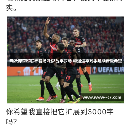
实。
你希望我直接把它扩展到3000字
吗？